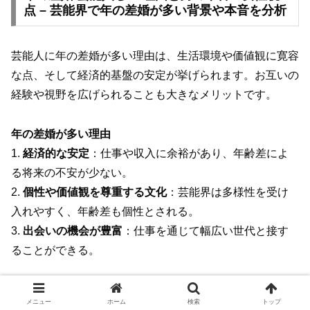
点 – 芸能界で年の差婚が多い背景や本音を分析
芸能人に年の差婚が多い理由は、生活環境や価値観に寛容
な点、そして経済的基盤の安定が挙げられます。お互いの
経験や視野を広げられることも大きなメリットです。
年の差婚が多い理由
1.
経済的な安定
：仕事や収入に余裕があり、年齢差によ
る将来の不安が少ない。
2.
個性や価値観を尊重する文化
：芸能界は多様性を受け
入れやすく、年齢差も個性とされる。
3.
出会いの機会が豊富
：仕事を通じて幅広い世代と接す
ることができる。
男性の本音
メニュー
ホーム
検索
トップ
– 年下女性には新鮮さや可愛らしさ、癒しを感じる。