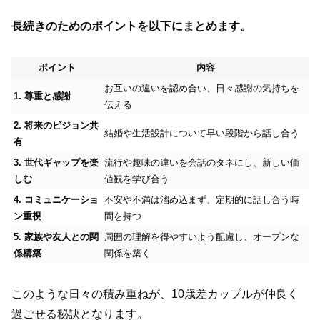
長続きのためのポイントを以下にまとめます。
ポイント
内容
お互いの違いを認め合い、日々感謝の気持ちを
1. 尊重と感謝
伝える
2. 将来のビジョン共
結婚や生活設計について早い段階から話し合う
有
3. 世代ギャップを楽
流行や趣味の違いを会話のタネにし、新しい価
しむ
値観を学び合う
4. コミュニケーショ
不安や不満は溜め込まず、定期的に話し合う時
ン重視
間を持つ
5. 家族や友人との関
周囲の理解を得やすいよう配慮し、オープンな
係構築
関係を築く
このような日々の積み重ねが、10歳差カップルが仲良く
過ごせる秘訣となります。