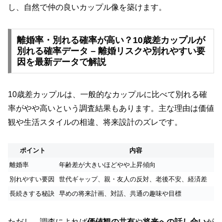
し、自然で仲の良いカップル像を築けます。
離婚率・別れる確率が高い？10歳差カップルが
別れる確率データ – 離婚リスクや別れやすい要
因を最新データで解説
10歳差カップルは、一般的なカップルに比べて別れる確
率がやや高いという調査結果もあります。主な理由は価値
観や生活スタイルの相違、将来設計のズレです。
ポイント
内容
離婚率
年齢差が大きいほどやや上昇傾向
別れやすい要因
世代ギャップ、親・友人の反対、老後不安、経済差
長続きする秘訣
早めの将来計画、対話、共通の趣味や目標
ただし、調査によれば
価値観の共有
や
将来への話し合い
が