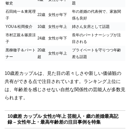
敏史
題
石田純一＆東尾理
年の差婚の代表例で、家族関
22歳
女性が年下
子
係も良好
YOU＆松岡俊介
10歳
女性が年上
姉さん女房として話題
市村正親＆篠原涼
長年のパートナーシップが注
24歳
女性が年下
子
目される
黒柳徹子＆パート
20歳
プライベートを守りつつ年齢
女性が年上
ナー
超
差も話題
10歳差カップルは、見た目の若々しさや新しい価値観の
共有ができる点で注目されています。ランキング上位に
は、年齢差を感じさせない自然な関係性の芸能人が多数見
られます。
10歳差 カップル 女性が年上 芸能人・歳の差婚最高記
録 – 女性年上・最高年齢差の注目事例を特集