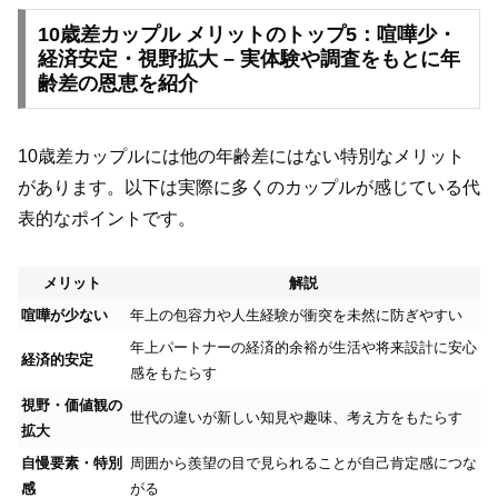
10歳差カップル メリットのトップ5：喧嘩少・
経済安定・視野拡大 – 実体験や調査をもとに年
齢差の恩恵を紹介
10歳差カップルには他の年齢差にはない特別なメリット
があります。以下は実際に多くのカップルが感じている代
表的なポイントです。
メリット
解説
喧嘩が少ない
年上の包容力や人生経験が衝突を未然に防ぎやすい
年上パートナーの経済的余裕が生活や将来設計に安心
経済的安定
感をもたらす
視野・価値観の
世代の違いが新しい知見や趣味、考え方をもたらす
拡大
自慢要素・特別
周囲から羨望の目で見られることが自己肯定感につな
感
がる