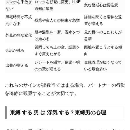
スマホを手放さ
ロックを頻繁に変更、LINE
急な警戒心は要注意
ない
通知に敏感
帰宅時間が不規
詳細を聞くと曖昧な返
残業や友人との約束が急増
則になる
答が増える
服や髪型を一新、香水をつ
見た目へのこだわりが
外見の急な変化
け始める
急増
質問しても上の空、話題を
距離を置こうとする傾
会話が減る
すぐ変えたがる
向
レシートを隠す、使途不明
金銭管理が緩くなって
出費が増える
の出費が増える
いる場合多い
これらのサインが複数当てはまる場合、パートナーの行動
を冷静に観察することが大切です。
束縛 する 男 は 浮気 する？束縛男の心理