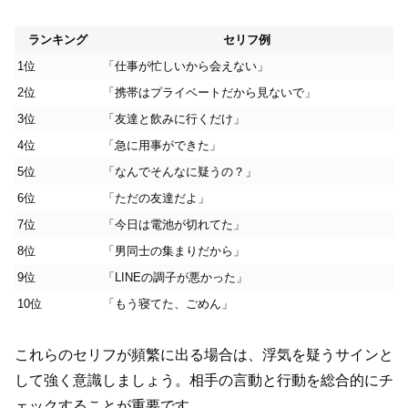
ランキング
セリフ例
1位
「仕事が忙しいから会えない」
2位
「携帯はプライベートだから見ないで」
3位
「友達と飲みに行くだけ」
4位
「急に用事ができた」
5位
「なんでそんなに疑うの？」
6位
「ただの友達だよ」
7位
「今日は電池が切れてた」
8位
「男同士の集まりだから」
9位
「LINEの調子が悪かった」
10位
「もう寝てた、ごめん」
これらのセリフが頻繁に出る場合は、浮気を疑うサインと
して強く意識しましょう。相手の言動と行動を総合的にチ
ェックすることが重要です。