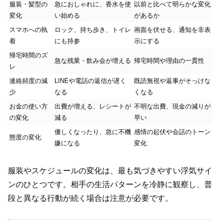
服装・髪型の
急におしゃれに、香水を使
以前と比べて明らかな変化
変化
い始める
があるか
スマホへの執
ロック、持ち歩き、トイレ
画面を伏せる、通知を非表
着
にも持参
示にする
帰宅時間のズ
急な残業・飲み会が増える
帰宅時間や理由の一貫性
レ
連絡頻度の減
LINEや電話の返信が遅く
既読無視や返事がそっけな
少
なる
くなる
お金の使い方
出費が増える、レシートが
不明な出費、現金の減りが
の変化
減る
早い
優しくなったり、急に不機
感情の起伏や会話のトーン
態度の変化
嫌になる
変化
服装やスケジュールの変化は、最も気づきやすい浮気サイ
ンのひとつです。相手の生活パターンを冷静に観察し、普
段と異なる行動が続く場合は注意が必要です。