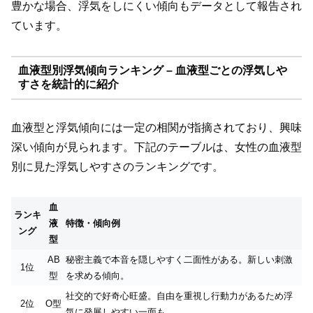
豊かな場合、浮気をしにくい傾向もデータとして報告され
ています。
血液型別浮気傾向ランキング – 血液型ごとの浮気しや
すさを統計的に紹介
血液型と浮気傾向には一定の相関が指摘されており、興味
深い傾向が見られます。下記のテーブルは、女性の血液型
別に見た浮気しやすさのランキングです。
血
ランキ
液
特徴・傾向例
ング
型
AB
秘密主義で本音を隠しやすく二面性がある。新しい刺激
1位
型
を求める傾向。
社交的で好奇心旺盛。自由を重視し行動力があるため浮
2位
O型
気に発展しやすい一面も。