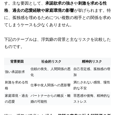
す。主な要因として、
承認欲求の強さ
や
刺激を求める性
格
、
過去の恋愛経験や家庭環境の影響
が挙げられます。特
に、孤独感を埋めるためについ複数の相手との関係を求め
てしまうケースも少なくありません。
下記のテーブルは、浮気癖の背景と主なリスクを比較した
ものです。
背景要因
社会的リスク
精神的リスク
信頼の喪失、人間関係の悪
自己否定感、孤独感の増
強い承認欲求
化
加
刺激を求める性
満たされない感情、慢性
仕事や友人関係への悪影響
格
的な不安
家庭環境・過去
パートナーからの離反・離
罪悪感や後悔、精神的な
の恋愛
婚の可能性
ストレス