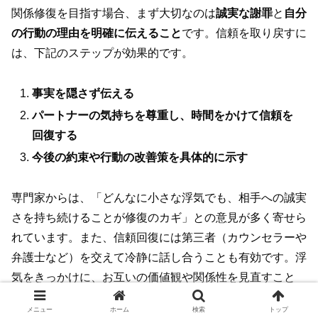
関係修復を目指す場合、まず大切なのは
誠実な謝罪
と
自分
の行動の理由を明確に伝えること
です。信頼を取り戻すに
は、下記のステップが効果的です。
事実を隠さず伝える
パートナーの気持ちを尊重し、時間をかけて信頼を
回復する
今後の約束や行動の改善策を具体的に示す
専門家からは、「どんなに小さな浮気でも、相手への誠実
さを持ち続けることが修復のカギ」との意見が多く寄せら
れています。また、信頼回復には第三者（カウンセラーや
弁護士など）を交えて冷静に話し合うことも有効です。浮
気をきっかけに、お互いの価値観や関係性を見直すこと
で、より強い絆を築ける場合もあります。自分自身と向き
メニュー
ホーム
検索
トップ
合い、パートナーとしっかり話し合うことが新たな一歩と