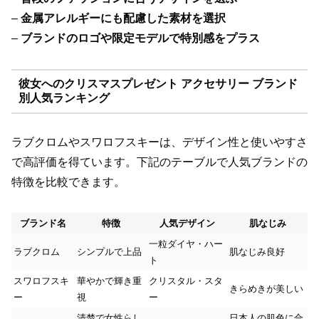
–
金属アレルギーにも配慮した素材を選択
–
ブランドのロゴや限定モデルで特別感をプラス
彼女へのクリスマスプレゼント アクセサリー ブランド
別人気ランキング
ラブクロムやスワロフスキーは、デザイン性と使いやすさ
で高評価を得ています。下記のテーブルで人気ブランドの
特徴を比較できます。
ブランド名
特徴
人気デザイン
肌なじみ
一粒ダイヤ・ハー
ラブクロム
シンプルで上品
肌なじみ良好
ト
スワロフスキ
華やかで輝き重
クリスタル・スタ
きらめきが美しい
ー
視
ー
清楚で女性らし
日本人の肌色に合