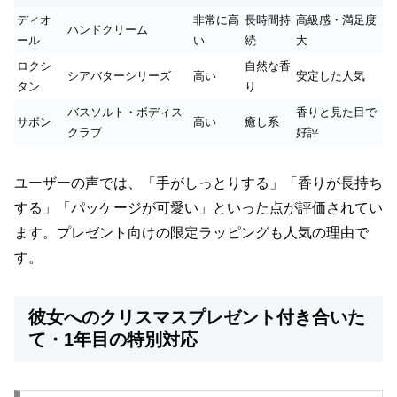
ディオ
非常に高
長時間持
高級感・満足度
ハンドクリーム
ール
い
続
大
ロクシ
自然な香
シアバターシリーズ
高い
安定した人気
タン
り
バスソルト・ボディス
香りと見た目で
サボン
高い
癒し系
クラブ
好評
ユーザーの声では、「手がしっとりする」「香りが長持ち
する」「パッケージが可愛い」といった点が評価されてい
ます。プレゼント向けの限定ラッピングも人気の理由で
す。
彼女へのクリスマスプレゼント付き合いた
て・1年目の特別対応