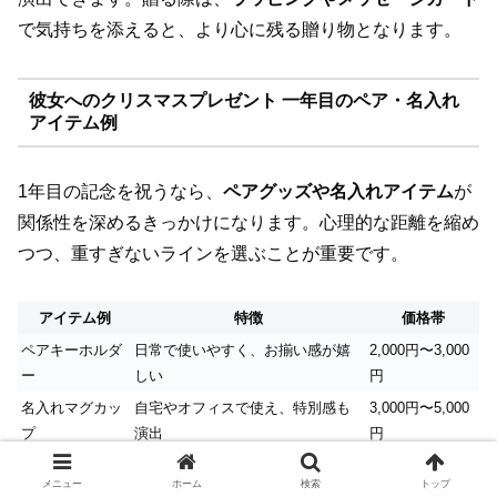
で気持ちを添えると、より心に残る贈り物となります。
彼女へのクリスマスプレゼント 一年目のペア・名入れ
アイテム例
1年目の記念を祝うなら、
ペアグッズや名入れアイテム
が
関係性を深めるきっかけになります。心理的な距離を縮め
つつ、重すぎないラインを選ぶことが重要です。
アイテム例
特徴
価格帯
ペアキーホルダ
日常で使いやすく、お揃い感が嬉
2,000円〜3,000
ー
しい
円
名入れマグカッ
自宅やオフィスで使え、特別感も
3,000円〜5,000
プ
演出
円
ペアブレスレッ
シンプルデザインで普段使いしや
3,000円〜6,000
メニュー
ホーム
検索
トップ
ト
すい
円