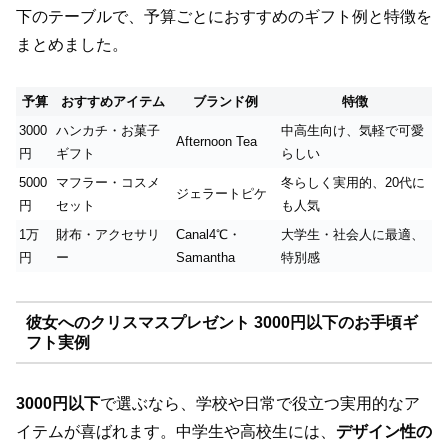
下のテーブルで、予算ごとにおすすめのギフト例と特徴を
まとめました。
予算
おすすめアイテム
ブランド例
特徴
3000
ハンカチ・お菓子
中高生向け、気軽で可愛
Afternoon Tea
円
ギフト
らしい
5000
マフラー・コスメ
冬らしく実用的、20代に
ジェラートピケ
円
セット
も人気
1万
財布・アクセサリ
Canal4℃・
大学生・社会人に最適、
円
ー
Samantha
特別感
彼女へのクリスマスプレゼント 3000円以下のお手頃ギ
フト実例
3000円以下
で選ぶなら、学校や日常で役立つ実用的なア
イテムが喜ばれます。中学生や高校生には、
デザイン性の