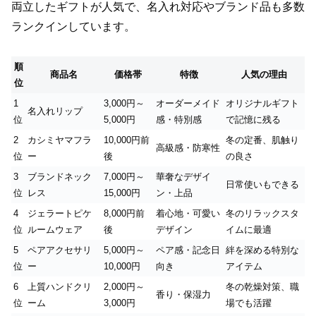
両立したギフトが人気で、名入れ対応やブランド品も多数
ランクインしています。
順
商品名
価格帯
特徴
人気の理由
位
1
3,000円～
オーダーメイド
オリジナルギフト
名入れリップ
位
5,000円
感・特別感
で記憶に残る
2
カシミヤマフラ
10,000円前
冬の定番、肌触り
高級感・防寒性
位
ー
後
の良さ
3
ブランドネック
7,000円～
華奢なデザイ
日常使いもできる
位
レス
15,000円
ン・上品
4
ジェラートピケ
8,000円前
着心地・可愛い
冬のリラックスタ
位
ルームウェア
後
デザイン
イムに最適
5
ペアアクセサリ
5,000円～
ペア感・記念日
絆を深める特別な
位
ー
10,000円
向き
アイテム
6
上質ハンドクリ
2,000円～
冬の乾燥対策、職
香り・保湿力
位
ーム
3,000円
場でも活躍