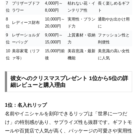
7
プリザーブドフ
4,000円～
枯れない花・イ
長く楽しめるギフ
位
ラワー
8,000円
ンテリア性
ト
8
10,000円～
実用性・ブラン
通勤やお出かけ用
レディース財布
位
20,000円
ド力
に
9
レザーショルダ
9,000円～
上質素材・収納
ファッション性と
位
ーバッグ
15,000円
力
利便性
10
美容家電（リフ
15,000円前
美容意識・最新
美意識の高い女性
位
ァ等）
後
機能
に人気
彼女へのクリスマスプレゼント 1位から5位の詳
細レビューと購入理由
1位：名入れリップ
名前やイニシャルを刻印できるリップは「世界に一つだ
け」の特別感があり、サプライズ性も抜群です。ギフトモ
ールや百貨店で人気が高く、パッケージの可愛さや実用性