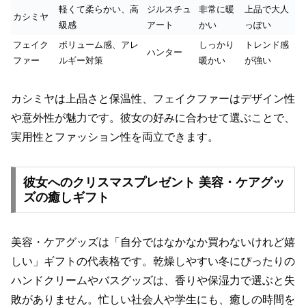
軽くて柔らかい、高
ジルスチュ
非常に暖
上品で大人
カシミヤ
級感
アート
かい
っぽい
フェイク
ボリューム感、アレ
しっかり
トレンド感
ハンター
ファー
ルギー対策
暖かい
が強い
カシミヤは上品さと保温性、フェイクファーはデザイン性
や意外性が魅力です。彼女の好みに合わせて選ぶことで、
実用性とファッション性を両立できます。
彼女へのクリスマスプレゼント 美容・ケアグッ
ズの癒しギフト
美容・ケアグッズは「自分ではなかなか買わないけれど嬉
しい」ギフトの代表格です。乾燥しやすい冬にぴったりの
ハンドクリームやバスグッズは、香りや保湿力で選ぶと失
敗がありません。忙しい社会人や学生にも、癒しの時間を