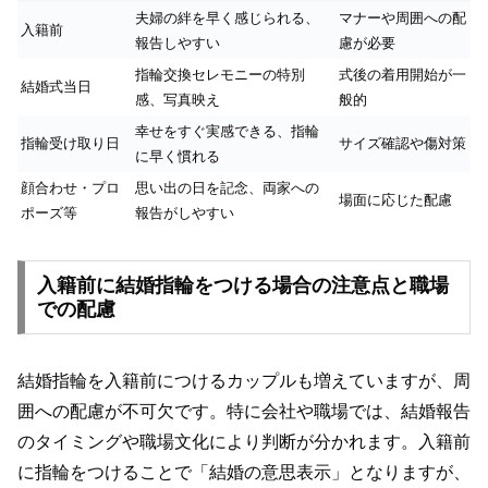
夫婦の絆を早く感じられる、
マナーや周囲への配
入籍前
報告しやすい
慮が必要
指輪交換セレモニーの特別
式後の着用開始が一
結婚式当日
感、写真映え
般的
幸せをすぐ実感できる、指輪
指輪受け取り日
サイズ確認や傷対策
に早く慣れる
顔合わせ・プロ
思い出の日を記念、両家への
場面に応じた配慮
ポーズ等
報告がしやすい
入籍前に結婚指輪をつける場合の注意点と職場
での配慮
結婚指輪を入籍前につけるカップルも増えていますが、周
囲への配慮が不可欠です。特に会社や職場では、結婚報告
のタイミングや職場文化により判断が分かれます。入籍前
に指輪をつけることで「結婚の意思表示」となりますが、