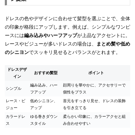
ドレスの色やデザインに合わせて髪型を選ぶことで、全体
の印象が格段にアップします。例えば、シンプルなワンピ
ースには
編み込みやハーフアップ
が上品なアクセントに。
レースやビジューが多いドレスの場合は、
まとめ髪や低め
のシニヨン
でスッキリ見せるとバランスがとれます。
ドレスデザ
おすすめ髪型
ポイント
イン
編み込み、ハー
顔周りを華やかに、アクセサリーで
シンプル
フアップ
個性をプラス
レース・ビ
低めシニヨン、
首元をすっきり見せ、ドレスの装飾
ジュー
アップ
を引き立てる
カラードレ
ゆる巻きダウン
柔らかい印象に、カラーアクセと組
ス
スタイル
み合わせやすい