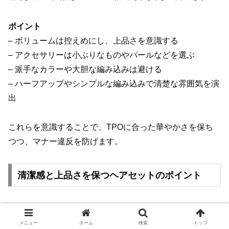
ポイント
– ボリュームは控えめにし、上品さを意識する
– アクセサリーは小ぶりなものやパールなどを選ぶ
– 派手なカラーや大胆な編み込みは避ける
– ハーフアップやシンプルな編み込みで清楚な雰囲気を演
出
これらを意識することで、TPOに合った華やかさを保ち
つつ、マナー違反を防げます。
清潔感と上品さを保つヘアセットのポイント
結婚式では、どの世代にも共通して清潔感と上品さが求め
られます。髪型に気を配ることで、全体の印象が大きく変
メニュー
ホーム
検索
トップ