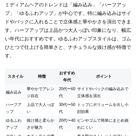
ミディアムヘアのトレンドは「編み込み」「ハーフアッ
プ」「ゆるふわアップ」が中心です。特に編み込みはサイ
ドやバックに入れることで立体感と華やかさを演出できま
す。ハーフアップは上品かつ大人っぽい印象になり、幅広
い年代におすすめです。ゆるふわアップスタイルは、ゴム
ひとつで仕上げる簡単さと、ナチュラルな抜け感が特徴で
す。
おすすめ
スタイル
特徴
ポイント
年代
華やかでアレン
20代〜60
サイドやバックの編み込みで
編み込み
ジ自在
代
立体感を演出
ハーフア
上品で大人っぽ
30代〜50
トップにボリュームを出し小
ップ
い
代
顔効果
ゆるふわ
抜け感と柔らか
20代〜40
ピンやゴムで簡単にまとめ崩
アップ
さが魅力
代
れにくい