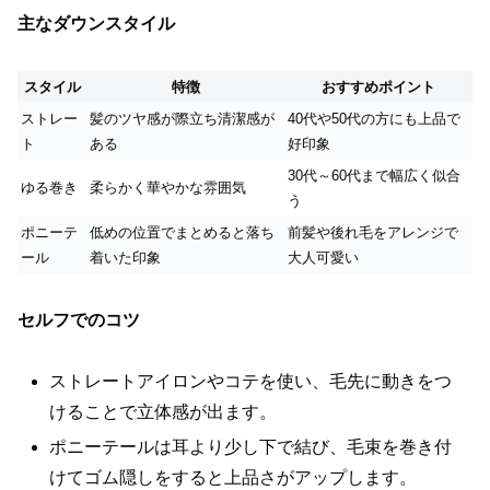
主なダウンスタイル
スタイル
特徴
おすすめポイント
ストレー
髪のツヤ感が際立ち清潔感が
40代や50代の方にも上品で
ト
ある
好印象
30代～60代まで幅広く似合
ゆる巻き
柔らかく華やかな雰囲気
う
ポニーテ
低めの位置でまとめると落ち
前髪や後れ毛をアレンジで
ール
着いた印象
大人可愛い
セルフでのコツ
ストレートアイロンやコテを使い、毛先に動きをつ
けることで立体感が出ます。
ポニーテールは耳より少し下で結び、毛束を巻き付
けてゴム隠しをすると上品さがアップします。