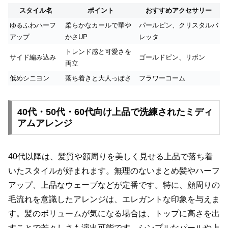
スタイル名
ポイント
おすすめアクセサリー
ゆるふわハーフ
柔らかなカールで華や
パールピン、クリスタルバ
アップ
かさUP
レッタ
トレンド感と可愛さを
サイド編み込み
ゴールドピン、リボン
両立
低めシニヨン
落ち着きと大人っぽさ
フラワーコーム
40代・50代・60代向け上品で洗練されたミディ
アムアレンジ
40代以降は、髪質や顔周りを美しく見せる上品で落ち着
いたスタイルが好まれます。無理のないまとめ髪やハーフ
アップ、上品なウェーブなどが定番です。特に、顔周りの
毛流れを意識したアレンジは、エレガントな印象を与えま
す。髪のボリュームが気になる場合は、トップに高さを出
すことで若々しさも演出可能です。シンプルなパールや上