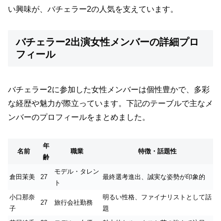
い興味が、バチェラー2の人気を支えています。
バチェラー2出演女性メンバーの詳細プロ
フィール
バチェラー2に参加した女性メンバーは個性豊かで、多彩
な経歴や魅力が際立っています。下記のテーブルで主なメ
ンバーのプロフィールをまとめました。
年
名前
職業
特徴・話題性
齢
モデル・タレン
倉田茉美
27
最終選考進出、誠実な姿勢が印象的
ト
小口那奈
明るい性格、ファイナリストとして話
27
旅行会社勤務
子
題