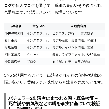
ログ
や個人ブログを通じて、番組の裏話やその後の活動、
恋愛観について語るメンバーも増えています。
出演者名
主なSNS
活動内容例
小柳津林太郎
インスタグラム
ビジネス、旅行、日常の投稿
倉田茉美
インスタグラム
モデル活動、美容情報、私生活
若尾綾香
インスタグラム
モデル、イベント情報、交流
岡田茉里乃
YouTube
美容、ライフスタイル、Q&A動画
小口那奈子
ブログ
旅行記、仕事、日常の記録
SNSを活用することで、出演者それぞれの個性や活動の
幅が広がり、番組ファン以外からも注目を集めています。
バチェラー2出演者にまつわる噂・真偽検証 –
死亡説や病気説などの噂を事実に基づいて検証
し、誤情報を正す