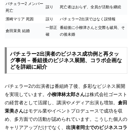
バチェラー2 メンバー
誤り
死亡者はおらず、全員が活動を継続
死亡
濱崎マリア 死因
誤り
バチェラー2出演ではなく誤情報
一部正
番組後に小柳津さんと交際も破局、そ
倉田茉美 結婚
確
の後未婚
バチェラー2出演者のビジネス成功例と再タッ
グ事例 – 番組後のビジネス展開、コラボ企画な
どを詳細に紹介
バチェラー2の出演者は番組終了後、多彩なビジネス展開
を実現しています。
小柳津林太郎さん
は株式会社ゴースト
の経営者として活躍し、講演やメディア出演も増加。
倉田
茉美さん
はモデル業やイベントプロデュースで成功を収
め、多方面での活動が認められています。こうした個人の
キャリアアップだけでなく、
出演者同士でのビジネスコラ