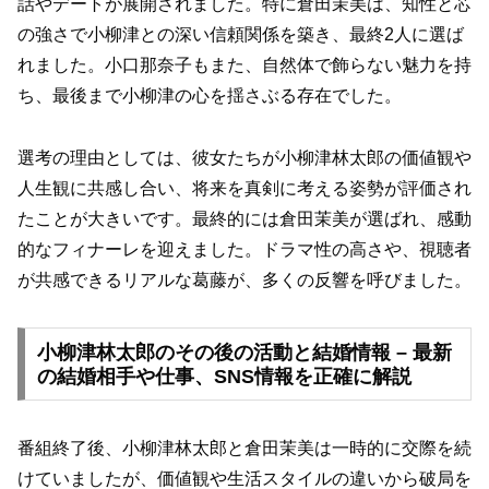
話やデートが展開されました。特に倉田茉美は、知性と芯
の強さで小柳津との深い信頼関係を築き、最終2人に選ば
れました。小口那奈子もまた、自然体で飾らない魅力を持
ち、最後まで小柳津の心を揺さぶる存在でした。
選考の理由としては、彼女たちが小柳津林太郎の価値観や
人生観に共感し合い、将来を真剣に考える姿勢が評価され
たことが大きいです。最終的には倉田茉美が選ばれ、感動
的なフィナーレを迎えました。ドラマ性の高さや、視聴者
が共感できるリアルな葛藤が、多くの反響を呼びました。
小柳津林太郎のその後の活動と結婚情報 – 最新
の結婚相手や仕事、SNS情報を正確に解説
番組終了後、小柳津林太郎と倉田茉美は一時的に交際を続
けていましたが、価値観や生活スタイルの違いから破局を