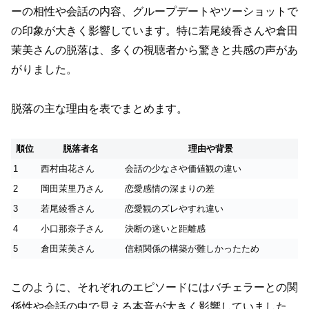
ーの相性や会話の内容、グループデートやツーショットで
の印象が大きく影響しています。特に若尾綾香さんや倉田
茉美さんの脱落は、多くの視聴者から驚きと共感の声があ
がりました。
脱落の主な理由を表でまとめます。
順位
脱落者名
理由や背景
1
西村由花さん
会話の少なさや価値観の違い
2
岡田茉里乃さん
恋愛感情の深まりの差
3
若尾綾香さん
恋愛観のズレやすれ違い
4
小口那奈子さん
決断の迷いと距離感
5
倉田茉美さん
信頼関係の構築が難しかったため
このように、それぞれのエピソードにはバチェラーとの関
係性や会話の中で見える本音が大きく影響していました。