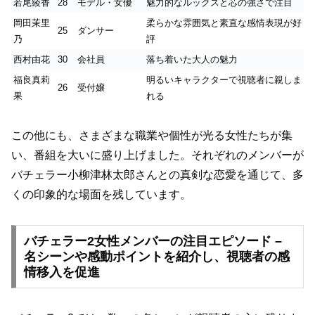
若尾綾香
28
モデル・女優
魅力的なルックスと芯の強さで注目
岡田茉里
柔らかな雰囲気と素直な感情表現が好
25
ダンサー
乃
評
西村由花
30
会社員
落ち着いた大人の魅力
福良真莉
明るいキャラクターで視聴者に親しま
26
受付嬢
果
れる
この他にも、さまざまな職業や個性が光る女性たちが集
い、番組を大いに盛り上げました。それぞれのメンバーが
バチェラー小柳津林太郎さんとの真剣な恋愛を通じて、多
くの印象的な場面を残しています。
バチェラー2女性メンバーの注目エピソード –
名シーンや感動ポイントを紹介し、視聴者の感
情移入を促進