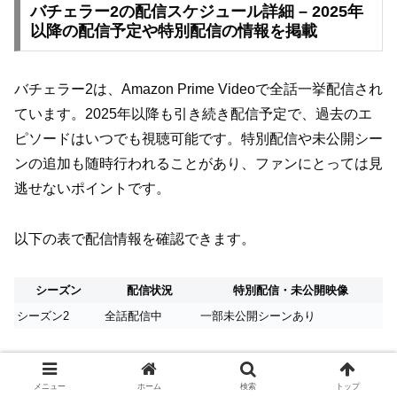
バチェラー2の配信スケジュール詳細 – 2025年
以降の配信予定や特別配信の情報を掲載
バチェラー2は、Amazon Prime Videoで全話一挙配信され
ています。2025年以降も引き続き配信予定で、過去のエ
ピソードはいつでも視聴可能です。特別配信や未公開シー
ンの追加も随時行われることがあり、ファンにとっては見
逃せないポイントです。
以下の表で配信情報を確認できます。
シーズン
配信状況
特別配信・未公開映像
シーズン2
全話配信中
一部未公開シーンあり
また、公式SNSや番組公式サイトでは新たな配信情報が
メニュー
ホーム
検索
トップ
発表されることもあるため、定期的なチェックがおすすめ