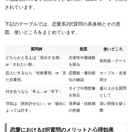
されています。
下記のテーブルでは、恋愛系2択質問の具体例とその意
図、使いどころをまとめています。
質問例
意図
使いどころ
どちらかと言えば「告白する側」
主体性や価値観
初対面・デート
or「されたい側」
を探る
恋人にするなら「性格重視」or「見
恋愛観・優先順
カップル・友達
た目重視」
位の確認
同士
タイプや理想像
盛り上がる質問
付き合うなら「年上」or「年下」
を知る
として
浮気は「絶対許せない」or「場合に
境界線・信頼感
深い関係を築く
よっては許す」
の把握
際
恋愛における2択質問のメリットと心理効果