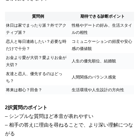
質問例
期待できる診断ポイント
休日は家でまったり派？外でアク
性格やデートの好み、生活スタイ
ティブ派？
ルの相性
恋人と毎日連絡したい？必要な時
コミュニケーションの頻度や安心
だけで十分？
感の価値観
お金より愛が大切？愛よりお金が
人生の優先順位、結婚観
大切？
友達と恋人、優先するのはどっ
人間関係のバランス感覚
ち？
将来は都心？田舎？
生活環境や人生設計の方向性
2択質問のポイント
– シンプルな質問ほど本音が表れやすい
– 相手の答えに理由を尋ねることで、より深い理解につな
がる