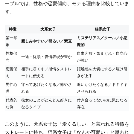
ーブルでは、性格や恋愛傾向、モテる理由を比較していま
す。
特徴
犬系女子
猫系女子
第一印
ミステリアス／クール／小悪
親しみやすい／明るい／素直
象
魔的
性格傾
自由奔放・気まぐれ・自立心
一途・従順・愛情表現が豊か
向
が強い
恋愛傾
相手に尽くす／感情をストレ
距離感を大切にする／駆け引
向
ートに伝える
きが上手
男性心
守ってあげたくなる／癒やさ
追いかけたくなる／ドキドキ
理
れる
させられる
代表的
彼女のことがどんどん好きに
付き合ってないのに気になる
な例
なるタイプ
存在
このように、犬系女子は「愛くるしい」と言われる特徴を
ストレートに持ち、猫系女子は「なんか可愛い」と思われ