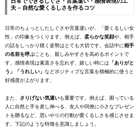
日常でできるしぐさ・言葉遣い・感情表現の工
夫 – 自然な愛くるしさを作るコツ
日常のちょっとしたしぐさや言葉遣いが、「愛くるしい女
性」の印象をつくります。例えば、
柔らかな笑顔
や、相手
の話をしっかり聴く姿勢はとても大切です。会話中に
相手
の名前を呼ぶ
ことも、親しみやすさを高めるポイントで
す。感情表現は素直さを忘れず、嬉しい時には
「ありがと
う」「うれしい」
などポジティブな言葉を積極的に使うと
好感度が上がります。
また、
さりげない気遣い
も重要です。例えば、困っている
人に自然と手を差し伸べる、友人や同僚に小さなプレゼン
トを贈るなど、思いやりの行動が愛くるしさを感じさせま
す。下記のような特徴を意識しましょう。