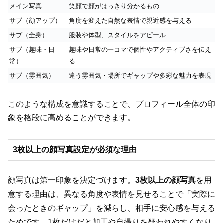
メイン写真
笑顔で顔がはっきり分かるもの
サブ（顔アップ）
角度を変えた自然な表情で親近感を与える
サブ（全身）
服装や体型、スタイルをアピール
サブ（趣味・日
趣味や日常の一コマで個性やアクティブさを伝え
常）
る
サブ（雰囲気）
違う雰囲気・場所でギャップや多彩な魅力を表現
このような構成を意識することで、プロフィール全体の印
象を格段に高めることができます。
3枚以上の顔写真設定が必須な理由
顔写真は第一印象を決定づけます。
3枚以上の顔写真
を用
意する理由は、異なる角度や表情を見せることで「実際に
会ったときのギャップ」を減らし、相手に安心感を与える
ためです。1枚だけだと加工や自撮りを疑われやすくなり