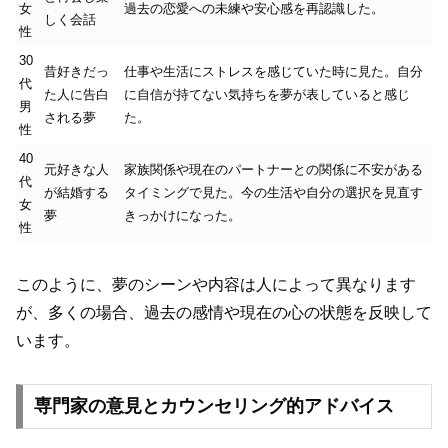
女
過去の恋愛への未練や安心感を再認識した。
しく会話
性
30
昔好きだっ
仕事や生活にストレスを感じていた時に見た。自分
代
た人に告白
に自信が持てない気持ちを夢が表していると感じ
男
される夢
た。
性
40
元好きな人
家族関係や現在のパートナーとの関係に不安がある
代
が結婚する
タイミングで見た。今の生活や自分の選択を見直す
女
夢
きっかけになった。
性
このように、夢のシーンや内容は人によって異なります
が、多くの場合、過去の感情や現在の心の状態を反映して
います。
専門家の意見とカウンセリング的アドバイス