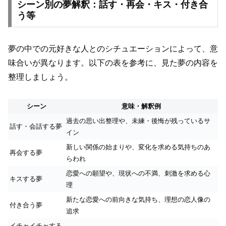
シーン別の夢解釈：話す・再会・キス・付き合
う等
夢の中での元好きな人とのシチュエーションによって、意
味合いが異なります。以下の表を参考に、見た夢の内容を
整理しましょう。
シーン
意味・解釈例
過去の思い出整理や、未練・後悔が残っているサ
話す・会話する夢
イン
新しい関係の始まりや、変化を求める気持ちのあ
再会する夢
らわれ
恋愛への願望や、現状への不満、刺激を求める心
キスする夢
理
新たな恋愛への前向きな気持ち、理想の恋人像の
付き合う夢
追求
イチャイチャする