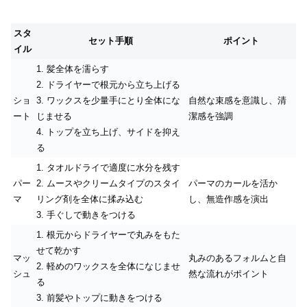
スタ
セット手順
ポイント
イル
1. 髪全体を濡らす
2. ドライヤーで根元から立ち上げる
ショ
3. ワックスを少量手にとり全体にな
自然な束感を意識し、清
ート
じませる
潔感を強調
4. トップを立ち上げ、サイドを抑え
る
1. タオルドライで適度に水分を残す
パー
2. ムースやクリームタイプのスタイ
パーマのカールを活か
マ
リング剤を全体に揉み込む
し、無造作感を演出
3. 手ぐしで動きをつける
1. 根元からドライヤーで丸みをもた
せて乾かす
マッ
丸みのあるフォルムと自
2. 軽めのワックスを全体になじませ
シュ
然な流れがポイント
る
3. 前髪やトップに動きをつける