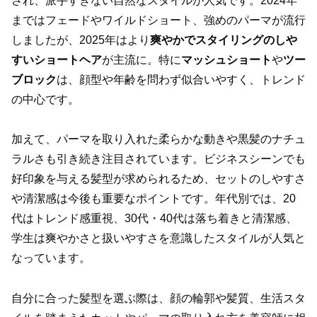
され、派手すぎない自然なスタイルが人気です。2024年
まではフェードやワイルドショート、強めのパーマが流行
しましたが、2025年はより
爽やかでスタイリングのしや
すいショートヘア
が主流に。特に
マッシュショート
や
ツー
ブロック
は、顔型や年齢を問わず似合いやすく、トレンド
の中心です。
加えて、パーマを取り入れた柔らかな動きや黒髪のナチュ
ラルさも引き続き注目されています。ビジネスシーンでも
好印象を与える髪型が求められるため、セットのしやすさ
や清潔感は今後も重要なポイントです。年代別では、20
代はトレンド感重視、30代・40代は落ち着きと清潔感、
学生は爽やかさと扱いやすさを意識したスタイルが人気と
なっています。
自分に合った髪型を選ぶ際は、顔の輪郭や髪質、生活スタ