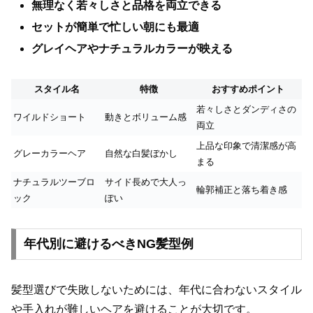
無理なく若々しさと品格を両立できる
セットが簡単で忙しい朝にも最適
グレイヘアやナチュラルカラーが映える
スタイル名
特徴
おすすめポイント
若々しさとダンディさの
ワイルドショート
動きとボリューム感
両立
上品な印象で清潔感が高
グレーカラーヘア
自然な白髪ぼかし
まる
ナチュラルツーブロ
サイド長めで大人っ
輪郭補正と落ち着き感
ック
ぽい
年代別に避けるべきNG髪型例
髪型選びで失敗しないためには、年代に合わないスタイル
や手入れが難しいヘアを避けることが大切です。