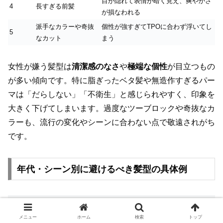
目が隠れて表情が暗く見え、爽やかさ
4
長すぎる前髪
が損なわれる
派手なカラーや奇抜
個性が強すぎてTPOに合わず浮いてし
5
なカット
まう
女性が嫌う髪型は
清潔感のなさ
や
極端な個性
が目立つもの
が多い傾向です。特に脂ぎったベタ髪や無造作すぎるパー
マは「だらしない」「不衛生」と感じられやすく、印象を
大きく下げてしまいます。過度なツーブロックや奇抜なカ
ラーも、流行の変化やシーンに合わない点で敬遠されがち
です。
年代・シーン別に避けるべき髪型の具体例
年代
シーン
避けるべき髪型例
理由
極端なツーブロック、金
メニュー
ホーム
検索
トップ
10代
学校/日常
校則違反や悪目立ち