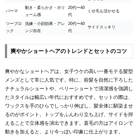
動き・柔らかさ・ボリ
20代〜40
パーマ
くせ毛も活かせる
ューム感
代
ツーブロ
洗練・小顔効果・アレ
20代〜40
サイドスッキリ
ック
ンジ自在
代
爽やかショートヘアのトレンドとセットのコツ
爽やかなショートヘアは、女子ウケの高い一番モテる髪型
メンズとして常に人気です。特に、前髪を自然に下ろした
ナチュラルショートや、ベリーショートで清潔感を強調し
たスタイルは幅広い年代におすすめです。セットの際は、
ワックスを手のひらでしっかり伸ばし、髪全体に馴染ませ
るのがポイント。トップをふんわり立ち上げ、サイドを抑
えることで立体感を演出できます。直毛の方はアイロンで
動きを加えると、より今っぽい印象に仕上がります。