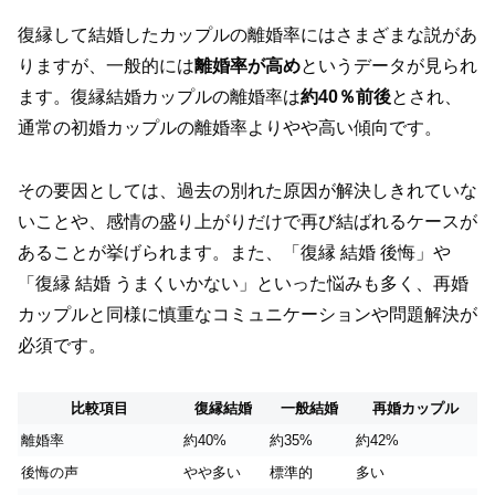
復縁して結婚したカップルの離婚率にはさまざまな説があ
りますが、一般的には
離婚率が高め
というデータが見られ
ます。復縁結婚カップルの離婚率は
約40％前後
とされ、
通常の初婚カップルの離婚率よりやや高い傾向です。
その要因としては、過去の別れた原因が解決しきれていな
いことや、感情の盛り上がりだけで再び結ばれるケースが
あることが挙げられます。また、「復縁 結婚 後悔」や
「復縁 結婚 うまくいかない」といった悩みも多く、再婚
カップルと同様に慎重なコミュニケーションや問題解決が
必須です。
比較項目
復縁結婚
一般結婚
再婚カップル
離婚率
約40%
約35%
約42%
後悔の声
やや多い
標準的
多い