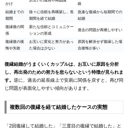
お互いの成長や再認識
かけ
絡
結婚までの
徐々に信頼を再構築し、長
急速な復縁から短期間での
期間
期間を経て結婚
結婚
復縁後の関
新たな信頼とコミュニケー
過去の問題が再燃しやすい
係
ションの形成
復縁後の後
お互いに変化と努力があっ
原因を解決せず復縁した場
悔や失敗
た場合は少ない
合後悔が多い
復縁結婚がうまくいくカップルは、お互いに原因を分析
し、再出発のための努力を怠らないという特徴が見られま
す。
逆に、過去の延長線上で安易に関係を戻すと、再び同
じ問題が表面化しやすい傾向があります。
複数回の復縁を経て結婚したケースの実態
「2回復縁して結婚した」「三度目の復縁で結婚した」と