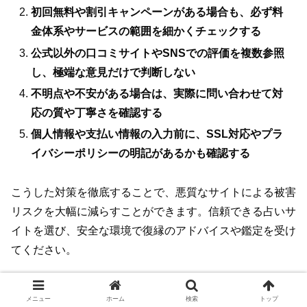
初回無料や割引キャンペーンがある場合も、必ず料
金体系やサービスの範囲を細かくチェックする
公式以外の口コミサイトやSNSでの評価を複数参照
し、極端な意見だけで判断しない
不明点や不安がある場合は、実際に問い合わせて対
応の質や丁寧さを確認する
個人情報や支払い情報の入力前に、SSL対応やプラ
イバシーポリシーの明記があるかも確認する
こうした対策を徹底することで、悪質なサイトによる被害
リスクを大幅に減らすことができます。信頼できる占いサ
イトを選び、安全な環境で復縁のアドバイスや鑑定を受け
てください。
復縁占いの心理的効果と心のケア｜前向き
メニュー
ホーム
検索
トップ