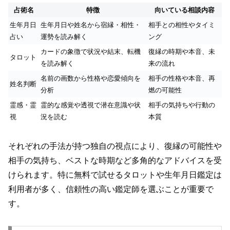
占術名
特徴
向いている相談内容
生年月日
生年月日や姓名から宿縁・相性・
相手との相性やタイミ
占い
運勢を読み解く
ング
カードの象徴で状況や結末、転機
復縁の時期や本音、未
タロット
を読み解く
来の流れ
名前の画数から性格や恋愛傾向を
相手の性格や本音、再
姓名判断
分析
燃の可能性
霊感・霊
霊的な感覚や透視で潜在意識や状
相手の気持ちや行動の
視
況を読む
本質
それぞれの手法が持つ独自の視点により、復縁の可能性や
相手の気持ち、ベストな時期など多角的なアドバイスを受
けられます。特に無料で試せるタロットや生年月日鑑定は
利用者が多く、信頼性の高い鑑定師を選ぶことが重要で
す。