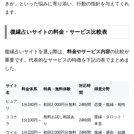
きか」といった悩みに寄り添い、行動の指針を与えてくれ
ます。
復縁占いサイトの料金・サービス比較表
復縁占いサイトを選ぶ際は、
料金やサービス内容
の比較が
重要です。代表的なサービスの特徴を下記の表でまとめま
した。
サイト
対応時
料金体系
特典・無料体験
得意分野
名
間
ピュア
1分240円～
初回2,000円分無料
24時間
恋愛・復縁・相性
リ
ココナ
無料お試し相談あ
復縁・タロット・
1分100円～
24時間
ラ
り
本音
ウィル
1分220円～
初回3,000円分無料
24時間
復縁・運命・結婚