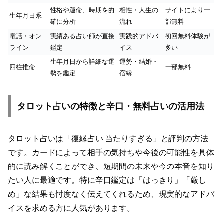
性格や運命、時期を的
相性・人生の
サイトにより一
生年月日系
確に分析
流れ
部無料
電話・オン
実績ある占い師が直接
実践的アドバ
初回無料体験が
ライン
鑑定
イス
多い
生年月日から詳細な運
運勢・結婚・
四柱推命
一部無料
勢を鑑定
宿縁
タロット占いの特徴と辛口・無料占いの活用法
タロット占いは「復縁占い 当たりすぎる」と評判の方法
です。カードによって相手の気持ちや今後の可能性を具体
的に読み解くことができ、短期間の未来や今の本音を知り
たい人に最適です。特に辛口鑑定は「はっきり」「厳し
め」な結果も忖度なく伝えてくれるため、現実的なアドバ
イスを求める方に人気があります。