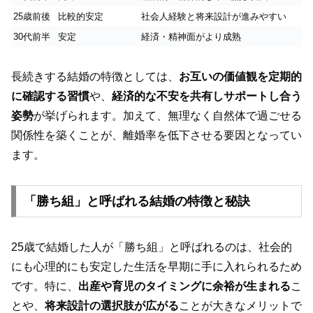
25歳前後
比較的安定
社会人経験と将来設計が進みやすい
30代前半
安定
経済・精神面がより成熟
長続きする結婚の特徴としては、
お互いの価値観を定期的
に確認する習慣
や、
経済的な不安を共有しサポートし合う
姿勢
が挙げられます。加えて、無理なく自然体で過ごせる
関係性を築くことが、離婚率を低下させる要因となってい
ます。
「勝ち組」と呼ばれる結婚の特徴と秘訣
25歳で結婚した人が「勝ち組」と呼ばれるのは、社会的
にも心理的にも安定した生活を早期に手に入れられるため
です。特に、
出産や育児のタイミングに余裕が生まれる
こ
とや、
将来設計の選択肢が広がる
ことが大きなメリットで