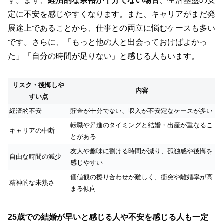
す。まず、
経済的な余裕が十分でない場合
、生活基盤の安
定に不安を感じやすくなります。また、キャリアがまだ発
展途上であることから、仕事との両立に悩むケースも多い
です。さらに、「もっと他の人と出会っておけばよかっ
た」「自分の時間が足りない」と感じる人もいます。
リスク・後悔しや
内容
すい点
経済的不安
貯金が十分でない、収入が不安定なケースが多い
転職や昇進のタイミングと結婚・出産が重なるこ
キャリアの中断
とがある
友人や趣味に割ける時間が減り、孤独感や後悔を
自由な時間の減少
感じやすい
価値観の擦り合わせが難しく、衝突や離婚率が高
精神的な未熟さ
まる傾向
25歳での結婚が早いと感じる人や不安を感じる人も一定