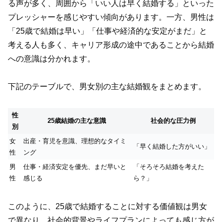
る声が多く、周囲から「いい人は早く結婚する」といった
プレッシャーを感じやすい傾向があります。一方、男性は
「25歳で結婚は早い」「仕事や経済的な安定がまだ」と
考える人も多く、キャリア形成の途中であることから結婚
への意識は分かれます。
下記のテーブルで、男女別の主な結婚観をまとめます。
性
25歳結婚の主な意識
社会的な圧力例
別
女
出産・育児を意識、理想的なタイミ
「早く結婚した方がいい」
性
ング
男
仕事・経済安定を優先、まだ早いと
「そろそろ結婚を考えた
性
感じる
ら？」
このように、25歳で結婚することに対する価値観は男女
で異なり、社会的背景やライフプランによっても感じ方が