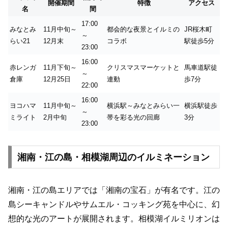
開催期間
特徴
アクセス
名
間
17:00
みなとみ
11月中旬～
都会的な夜景とイルミの
JR桜木町
～
らい21
12月末
コラボ
駅徒歩5分
23:00
16:00
赤レンガ
11月下旬～
クリスマスマーケットと
馬車道駅徒
～
倉庫
12月25日
連動
歩7分
22:00
16:00
ヨコハマ
11月中旬～
横浜駅～みなとみらい一
横浜駅徒歩
～
ミライト
2月中旬
帯を彩る光の回廊
3分
23:00
湘南・江の島・相模湖周辺のイルミネーション
湘南・江の島エリアでは「湘南の宝石」が有名です。江の
島シーキャンドルやサムエル・コッキング苑を中心に、幻
想的な光のアートが展開されます。相模湖イルミリオンは