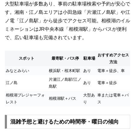
大型駐車場が多数あり、事前の駐車場検索や予約が安心で
す。湘南・江ノ島エリアは小田急線「片瀬江ノ島駅」や江
ノ電「江ノ島駅」から徒歩でアクセス可能。相模湖のイル
ミネーションはJR中央本線「相模湖駅」からバスが便利
で、広い駐車場も完備されています。
おすすめアクセス
スポット
最寄駅・バス停
駐車場
方法
みなとみらい
横浜駅・桜木町駅
あり
電車＋徒歩、車
片瀬江ノ島駅/江ノ
江ノ島
あり
電車＋徒歩
島駅
相模湖プレジャーフォ
大型あ
車または電車＋バ
相模湖駅＋バス
レスト
り
ス
混雑予想と避けるための時間帯・曜日の傾向