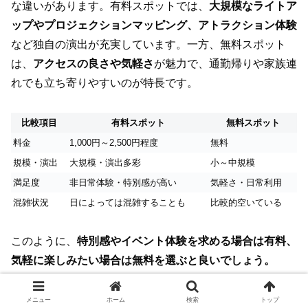
な違いがあります。有料スポットでは、
大規模なライトア
ップやプロジェクションマッピング、アトラクション体験
など独自の演出が充実しています。一方、無料スポット
は、
アクセスの良さや気軽さ
が魅力で、通勤帰りや家族連
れでも立ち寄りやすいのが特長です。
比較項目
有料スポット
無料スポット
料金
1,000円～2,500円程度
無料
規模・演出
大規模・演出多彩
小～中規模
満足度
非日常体験・特別感が高い
気軽さ・日常利用
混雑状況
日によっては混雑することも
比較的空いている
このように、
特別感やイベント体験を求める場合は有料、
気軽に楽しみたい場合は無料を選ぶと良いでしょう。
メニュー
ホーム
検索
トップ
チケット購入方法と割引クーポンの入手方法