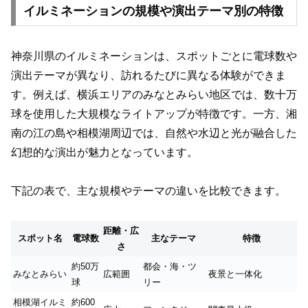
イルミネーションの規模や演出テーマ別の特徴
神奈川県のイルミネーションは、スポットごとに電球数や
演出テーマが異なり、訪れるたびに異なる体験ができま
す。例えば、横浜エリアのみなとみらい地区では、数十万
球を使用した大規模なライトアップが特徴です。一方、湘
南の江の島や相模湖周辺では、自然や水辺と光が融合した
幻想的な演出が魅力となっています。
下記の表で、主な規模やテーマの違いを比較できます。
距離・広
スポット名
電球数
主なテーマ
特徴
さ
約50万
都会・海・ツ
みなとみらい
広範囲
夜景と一体化
球
リー
相模湖イルミ
約600