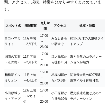
間、アクセス、規模、特徴を分かりやすくまとめていま
す。
点灯時
スポット名
開催期間
アクセス
規模・特徴
間
17:00
ヨコハマミ
11月中旬
みなとみら
約150万球の大規模ライ
～
ライト
～2月下旬
い駅すぐ
トアップ
23:00
17:00
湘南の宝石
11月下旬
江ノ島駅か
海と自然のコラボレー
～
（江の島）
～2月下旬
ら徒歩15分
ションが魅力
21:00
16:00
相模湖イル
11月上旬
相模湖駅か
関東最大級の600万球、
～
ミリオン
～4月上旬
らバス8分
乗車イルミ体験可能
21:00
12月上旬
17:00
小田原城ラ
小田原駅か
歴史的建造物と光のコ
～12月下
～
イトアップ
ら徒歩10分
ラボレーション
旬
20:00