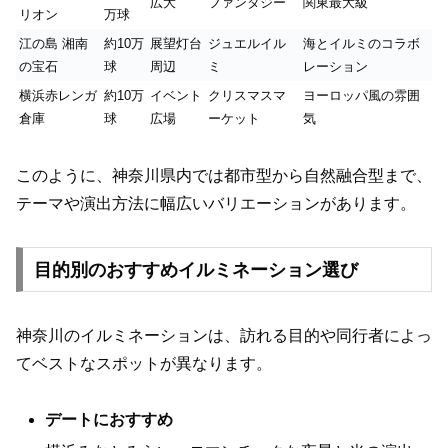
広大
ファンタジー
関東最大級
リオン
万球
江の島 湘南
約10万
展望灯台
ジュエルイル
海とイルミのコラボ
の宝石
球
周辺
ミ
レーション
横浜赤レンガ
約10万
イベント
クリスマスマ
ヨーロッパ風の雰囲
倉庫
球
広場
ーケット
気
このように、神奈川県内では都市型から自然融合型まで、
テーマや演出方法に幅広いバリエーションがあります。
目的別のおすすめイルミネーション選び
神奈川のイルミネーションは、訪れる目的や同行者によっ
てベストなスポットが異なります。
デートにおすすめ