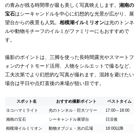
の青みが残る時間帯が最も美しく写真映えします。
湘南の
宝石
はシーキャンドルを中心に幻想的な光景が広がり、展
望台からの夜景も人気。
相模湖イルミリオン
は光のトンネ
ルや動物モチーフのイルミがファミリーにもおすすめで
す。
撮影のポイントは、三脚を使った長時間露光やスマートフ
ォンのナイトモード活用、人物をシルエットで撮るなど、
工夫次第でより幻想的な写真が撮れます。混雑を避けたい
場合は平日や点灯直後の来場が狙い目です。
スポット名
おすすめ撮影ポイント
ベストタイム
ヨコハマミライト
光のトンネル・巨大ツリー
17:00～18:00
湘南の宝石
シーキャンドル展望台
日没後
相模湖イルミリオン
動物オブジェ・光の広場
18:00以降