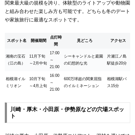
関東最大級の規模を誇り、体験型のライトアップや動物園
と組み合わせた楽しみ方も可能です。どちらも冬のデート
や家族旅行に最適なスポットです。
点灯時
スポット名
開催期間
見どころ
アクセス
間
17:00
湘南の宝石
11月下旬
シーキャンドルと庭園
片瀬江ノ島
～
（江の島）
～2月中旬
の幻想的な光
駅徒歩20分
21:00
16:00
相模湖イル
10月下旬
600万球超の関東屈指
相模湖駅バ
～
ミリオン
～4月上旬
のイルミネーション
ス15分
21:00
川崎・厚木・小田原・伊勢原などの穴場スポッ
ト