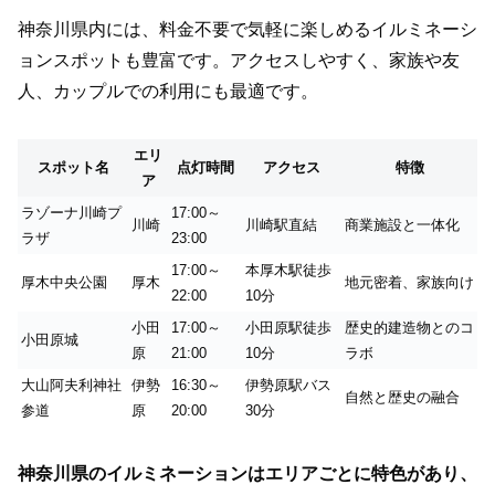
神奈川県内には、料金不要で気軽に楽しめるイルミネーシ
ョンスポットも豊富です。アクセスしやすく、家族や友
人、カップルでの利用にも最適です。
エリ
スポット名
点灯時間
アクセス
特徴
ア
ラゾーナ川崎プ
17:00～
川崎
川崎駅直結
商業施設と一体化
ラザ
23:00
17:00～
本厚木駅徒歩
厚木中央公園
厚木
地元密着、家族向け
22:00
10分
小田
17:00～
小田原駅徒歩
歴史的建造物とのコ
小田原城
原
21:00
10分
ラボ
大山阿夫利神社
伊勢
16:30～
伊勢原駅バス
自然と歴史の融合
参道
原
20:00
30分
神奈川県のイルミネーションはエリアごとに特色があり、