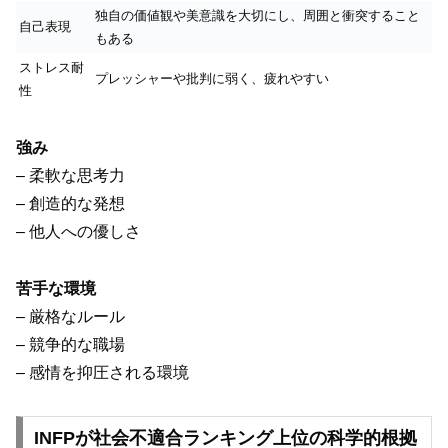
独自の価値観や美意識を大切にし、周囲と衝突すること
自己表現
もある
ストレス耐
プレッシャーや批判に弱く、疲れやすい
性
強み
– 柔軟な思考力
– 創造的な発想
– 他人への優しさ
苦手な環境
– 厳格なルール
– 競争的な職場
– 感情を抑圧される環境
INFPが社会不適合ランキング上位の科学的根拠