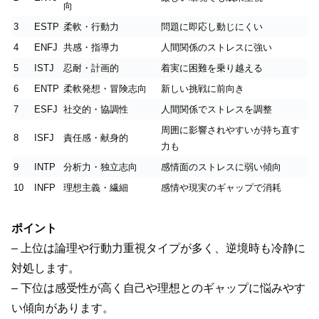
向
3
ESTP
柔軟・行動力
問題に即応し動じにくい
4
ENFJ
共感・指導力
人間関係のストレスに強い
5
ISTJ
忍耐・計画的
着実に困難を乗り越える
6
ENTP
柔軟発想・冒険志向
新しい挑戦に前向き
7
ESFJ
社交的・協調性
人間関係でストレスを調整
周囲に影響されやすいが持ち直す
8
ISFJ
責任感・献身的
力も
9
INTP
分析力・独立志向
感情面のストレスに弱い傾向
10
INFP
理想主義・繊細
感情や現実のギャップで消耗
ポイント
– 上位は論理や行動力重視タイプが多く、逆境時も冷静に
対処します。
– 下位は感受性が高く自己や理想とのギャップに悩みやす
い傾向があります。