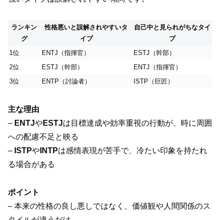
ランキン
性格悪いと誤解されやすいタ
自己中と見られがちなタイ
グ
イプ
プ
1位
ENTJ（指揮官）
ESTJ（幹部）
2位
ESTJ（幹部）
ENTJ（指揮官）
3位
ENTP（討論者）
ISTP（巨匠）
主な理由
–
ENTJ
や
ESTJ
は目標達成や効率重視の行動が、時に周囲
への配慮不足と映る
–
ISTP
や
INTP
は感情表現が苦手で、冷たい印象を持たれ
る場合がある
ポイント
– 本来の性格の良し悪しではなく、価値観や人間関係のス
タイルが違うだけ