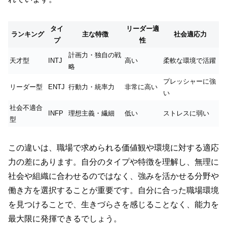
タイ
リーダー適
ランキング
主な特徴
社会適応力
プ
性
計画力・独自の戦
天才型
INTJ
高い
柔軟な環境で活躍
略
プレッシャーに強
リーダー型
ENTJ
行動力・統率力
非常に高い
い
社会不適合
INFP
理想主義・繊細
低い
ストレスに弱い
型
この違いは、職場で求められる価値観や環境に対する適応
力の差にあります。自分のタイプや特徴を理解し、無理に
社会や組織に合わせるのではなく、強みを活かせる分野や
働き方を選択することが重要です。自分に合った職場環境
を見つけることで、生きづらさを感じることなく、能力を
最大限に発揮できるでしょう。