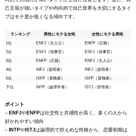
己主張が強いタイプや内向的で自己世界を大切にするタイ
プはモテ度が低くなる傾向です。
ランキング
男性にモテる女性
女性にモテる男性
1位
ENFJ（主人公）
ENFP（広報）
2位
ESFJ（領事官）
ESFJ（領事官）
3位
ENFP（広報）
ENFJ（主人公）
4位
INFJ（提唱者）
INFJ（提唱者）
5位
ISFP（冒険家）
ISFP（冒険家）
下位
INTP（論理学者）
ISTJ（管理者）
ポイント
–
ENFJ
や
ENFP
は社交性と共感性が高く、多くの人から
好かれやすい傾向
–
INTP
や
ISTJ
は論理的で控えめな性格から、恋愛初期は