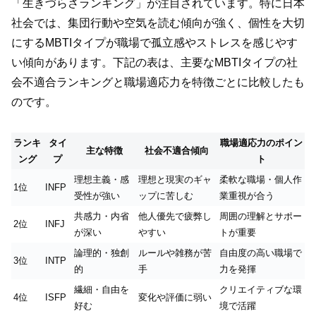
「生きづらさランキング」が注目されています。特に日本
社会では、集団行動や空気を読む傾向が強く、個性を大切
にするMBTIタイプが職場で孤立感やストレスを感じやす
い傾向があります。下記の表は、主要なMBTIタイプの社
会不適合ランキングと職場適応力を特徴ごとに比較したも
のです。
ランキ
タイ
職場適応力のポイン
主な特徴
社会不適合傾向
ング
プ
ト
理想主義・感
理想と現実のギャ
柔軟な職場・個人作
1位
INFP
受性が強い
ップに苦しむ
業重視が合う
共感力・内省
他人優先で疲弊し
周囲の理解とサポー
2位
INFJ
が深い
やすい
トが重要
論理的・独創
ルールや雑務が苦
自由度の高い職場で
3位
INTP
的
手
力を発揮
繊細・自由を
クリエイティブな環
4位
ISFP
変化や評価に弱い
好む
境で活躍