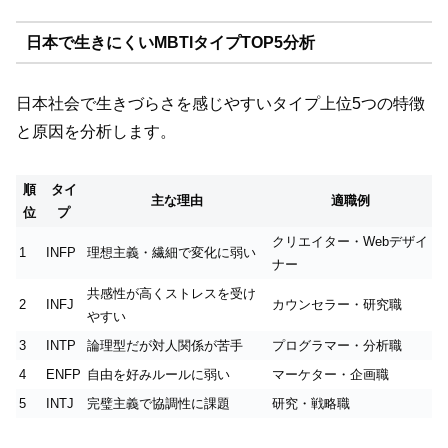
日本で生きにくいMBTIタイプTOP5分析
日本社会で生きづらさを感じやすいタイプ上位5つの特徴
と原因を分析します。
順
タイ
主な理由
適職例
位
プ
クリエイター・Webデザイ
1
INFP
理想主義・繊細で変化に弱い
ナー
共感性が高くストレスを受け
2
INFJ
カウンセラー・研究職
やすい
3
INTP
論理型だが対人関係が苦手
プログラマー・分析職
4
ENFP
自由を好みルールに弱い
マーケター・企画職
5
INTJ
完璧主義で協調性に課題
研究・戦略職