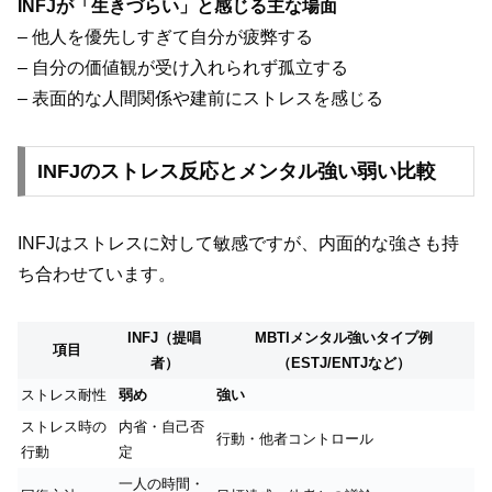
INFJが「生きづらい」と感じる主な場面
– 他人を優先しすぎて自分が疲弊する
– 自分の価値観が受け入れられず孤立する
– 表面的な人間関係や建前にストレスを感じる
INFJのストレス反応とメンタル強い弱い比較
INFJはストレスに対して敏感ですが、内面的な強さも持
ち合わせています。
INFJ（提唱
MBTIメンタル強いタイプ例
項目
者）
（ESTJ/ENTJなど）
ストレス耐性
弱め
強い
ストレス時の
内省・自己否
行動・他者コントロール
行動
定
一人の時間・