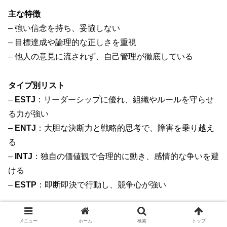
主な特徴
– 強い信念を持ち、妥協しない
– 目標達成や論理的な正しさを重視
– 他人の意見に流されず、自己管理が徹底している
タイプ別リスト
–
ESTJ
：リーダーシップに優れ、組織やルールを守らせ
る力が強い
–
ENTJ
：大胆な決断力と戦略的思考で、障害を乗り越え
る
–
INTJ
：独自の価値観で合理的に動き、感情的な争いを避
ける
–
ESTP
：即断即決で行動し、競争心が強い
相手を尊重しつつ、無理なく関係性を築くことが大切で
メニュー
ホーム
検索
トップ