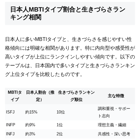
日本人MBTIタイプ割合と生きづらさラン
キング相関
日本人に多いMBTIタイプと、生きづらさを感じやすい性
格傾向には明確な相関があります。特に内向型や感受性が
高いタイプが上位にランクインしやすい傾向です。以下の
テーブルは、日本国内で多いタイプと生きづらさランキン
グ上位タイプを比較したものです。
MBTIタ
日本人割合（推
生きづらさランキン
主な特徴
イプ
定）
グ順位
調和重視・サポー
ISFJ
約15%
10位
ト志向
INFP
約9%
1位
理想主義・繊細
INFJ
約3%
2位
共感性・深い思考