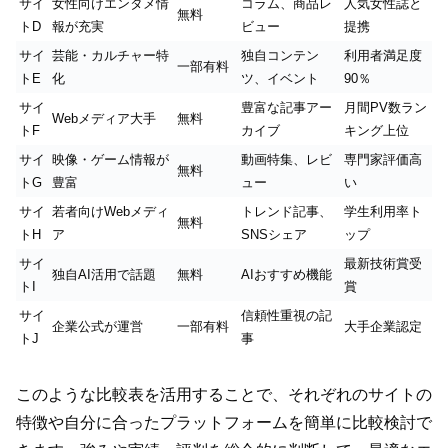
サイ
女性向けエンタメ情
コラム、商品レ
人気女性誌と
無料
トD
報が充実
ビュー
提携
サイ
芸能・カルチャー特
独自コンテン
利用者満足度
一部有料
トE
化
ツ、イベント
90％
サイ
豊富な記事アー
月間PV数ラン
Webメディア大手
無料
トF
カイブ
キング上位
サイ
映像・ゲーム情報が
動画特集、レビ
専門家評価高
無料
トG
豊富
ュー
い
サイ
若者向けWebメディ
トレンド記事、
学生利用率ト
無料
トH
ア
SNSシェア
ップ
サイ
最新技術賞受
独自AI活用で話題
無料
AIおすすめ機能
トI
賞
サイ
信頼性重視の記
企業公式が運営
一部有料
大手企業認定
トJ
事
このような比較表を活用することで、それぞれのサイトの
特徴や自分に合ったプラットフォームを簡単に比較検討で