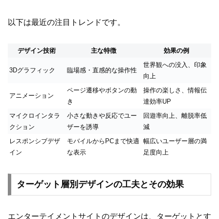
以下は最近の注目トレンドです。
デザイン技術
主な特徴
効果の例
世界観への没入、印象
3Dグラフィック
臨場感・直感的な操作性
向上
ページ遷移やボタンの動
操作の楽しさ、情報伝
アニメーション
き
達効率UP
マイクロインタラ
小さな動きや反応でユー
回遊率向上、離脱率低
クション
ザーを誘導
減
レスポンシブデザ
モバイルからPCまで快適
幅広いユーザー層の満
イン
な表示
足度向上
ターゲット層別デザインの工夫とその効果
エンターテイメントサイトのデザインは、ターゲットとす