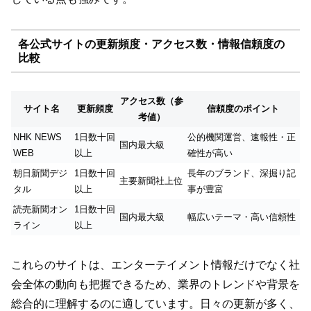
各公式サイトの更新頻度・アクセス数・情報信頼度の
比較
アクセス数（参
サイト名
更新頻度
信頼度のポイント
考値）
NHK NEWS
1日数十回
公的機関運営、速報性・正
国内最大級
WEB
以上
確性が高い
朝日新聞デジ
1日数十回
長年のブランド、深掘り記
主要新聞社上位
タル
以上
事が豊富
読売新聞オン
1日数十回
国内最大級
幅広いテーマ・高い信頼性
ライン
以上
これらのサイトは、エンターテイメント情報だけでなく社
会全体の動向も把握できるため、業界のトレンドや背景を
総合的に理解するのに適しています。日々の更新が多く、