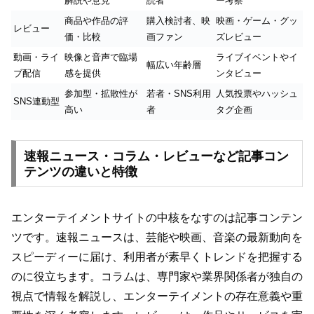
解説や意見
読者
ー考察
商品や作品の評
購入検討者、映
映画・ゲーム・グッ
レビュー
価・比較
画ファン
ズレビュー
動画・ライ
映像と音声で臨場
ライブイベントやイ
幅広い年齢層
ブ配信
感を提供
ンタビュー
参加型・拡散性が
若者・SNS利用
人気投票やハッシュ
SNS連動型
高い
者
タグ企画
速報ニュース・コラム・レビューなど記事コン
テンツの違いと特徴
エンターテイメントサイトの中核をなすのは記事コンテン
ツです。速報ニュースは、芸能や映画、音楽の最新動向を
スピーディーに届け、利用者が素早くトレンドを把握する
のに役立ちます。コラムは、専門家や業界関係者が独自の
視点で情報を解説し、エンターテイメントの存在意義や重