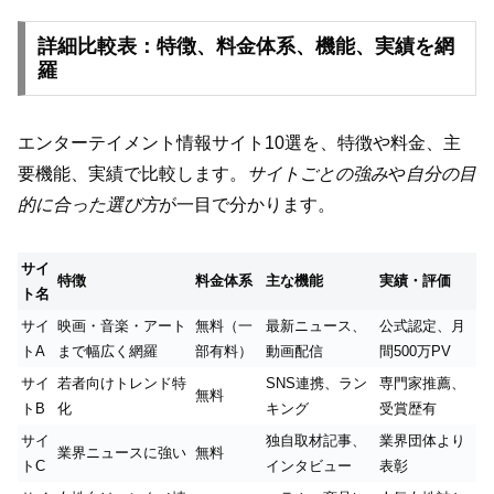
詳細比較表：特徴、料金体系、機能、実績を網
羅
エンターテイメント情報サイト10選を、特徴や料金、主
要機能、実績で比較します。
サイトごとの強み
や
自分の目
的に合った選び方
が一目で分かります。
サイ
特徴
料金体系
主な機能
実績・評価
ト名
サイ
映画・音楽・アート
無料（一
最新ニュース、
公式認定、月
トA
まで幅広く網羅
部有料）
動画配信
間500万PV
サイ
若者向けトレンド特
SNS連携、ラン
専門家推薦、
無料
トB
化
キング
受賞歴有
サイ
独自取材記事、
業界団体より
業界ニュースに強い
無料
トC
インタビュー
表彰