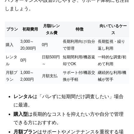
パフォーマンスや設置のしやすさ、サポート体制にも注目
しましょう。
月額/レン
向いているケー
プラン
初期費用
特徴
タル費
ス
3,000～
長期利用向け/自分
長期監視・繰り
購入
0円
20,000円
で管理
返し利用
レンタ
日額500円
短期間利用/機器返
一時的な調査/初
0円
ル
～
却でOK
めて利用
月額プ
1,000～
サポート付/機器交
継続的な利用/機
月額支払
ラン
2,000円
換が手軽
械が苦手
レンタル
は「バレずに短期間だけ調査したい」場合
に最適。
購入型
は長期的なコストを抑えたい方や自分で管理
できる方におすすめ。
月額プラン
はサポートやメンテナンスを重視する場