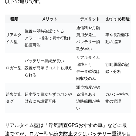
以下の通りです。
種類
メリット
デメリット
おすすめ用途
通信料や月額
位置を即時確認できる
リアルタ
費用が発生
車や長距離移
アラート機能で異常行動も
イム型
バッテリー消
動の追跡
把握可能
耗が早い
リアルタイム
バッテリー持続が長い
追跡不可
行動履歴の記
ロガー型
設置が簡単でコストも抑え
データ確認は
録・分析
られる
回収後のみ
測位精度が劣
紛失防止
超小型で目立たずカバンや
る場合あり
カバンや持ち
タグ
財布にも設置可能
追跡範囲が狭
物の管理
い
リアルタイム型は「浮気調査GPSおすすめ車」などに最
適ですが、ロガー型や紛失防止タグはバッテリー重視や目