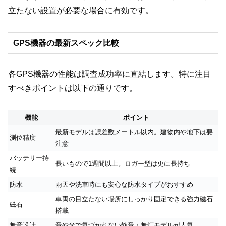
立たない設置が必要な場合に有効です。
GPS機器の最新スペック比較
各GPS機器の性能は調査成功率に直結します。特に注目
すべきポイントは以下の通りです。
機能
ポイント
最新モデルは誤差数メートル以内。建物内や地下は要
測位精度
注意
バッテリー持
長いもので1週間以上。ロガー型は更に長持ち
続
防水
雨天や洗車時にも安心な防水タイプがおすすめ
車両の目立たない場所にしっかり固定できる強力磁石
磁石
搭載
無音設計
音や光で気づかれない静音・無灯モデルが人気