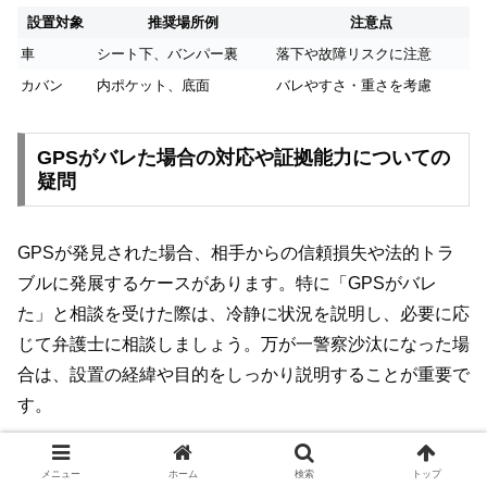
設置対象
推奨場所例
注意点
車
シート下、バンパー裏
落下や故障リスクに注意
カバン
内ポケット、底面
バレやすさ・重さを考慮
GPSがバレた場合の対応や証拠能力についての
疑問
GPSが発見された場合、相手からの信頼損失や法的トラ
ブルに発展するケースがあります。特に「GPSがバレ
た」と相談を受けた際は、冷静に状況を説明し、必要に応
じて弁護士に相談しましょう。万が一警察沙汰になった場
合は、設置の経緯や目的をしっかり説明することが重要で
す。
また、GPSの位置情報だけでは浮気の決定的証拠とは見
メニュー
ホーム
検索
トップ