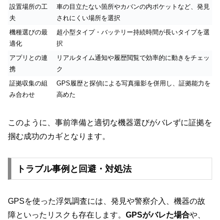
設置場所の工
車の目立たない箇所やカバンの内ポケットなど、発見
夫
されにくい場所を選択
機種選びの最
超小型タイプ・バッテリー持続時間が長いタイプを選
適化
択
アプリとの連
リアルタイム通知や履歴閲覧で効率的に動きをチェッ
携
ク
証拠収集の組
GPS履歴と探偵による写真撮影を併用し、証拠能力を
み合わせ
高めた
このように、事前準備と適切な機器選びがバレずに証拠を
掴む成功のカギとなります。
トラブル事例と回避・対処法
GPSを使った浮気調査には、発見や警察介入、機器の故
障といったリスクも存在します。
GPSがバレた場合
や、