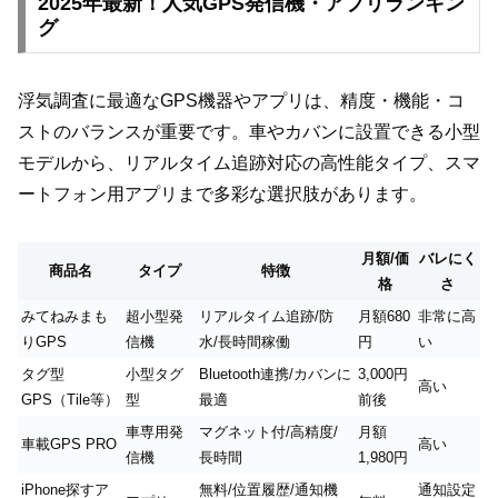
2025年最新！人気GPS発信機・アプリランキン
グ
浮気調査に最適なGPS機器やアプリは、精度・機能・コ
ストのバランスが重要です。車やカバンに設置できる小型
モデルから、リアルタイム追跡対応の高性能タイプ、スマ
ートフォン用アプリまで多彩な選択肢があります。
月額/価
バレにく
商品名
タイプ
特徴
格
さ
みてねみまも
超小型発
リアルタイム追跡/防
月額680
非常に高
りGPS
信機
水/長時間稼働
円
い
タグ型
小型タグ
Bluetooth連携/カバンに
3,000円
高い
GPS（Tile等）
型
最適
前後
車専用発
マグネット付/高精度/
月額
車載GPS PRO
高い
信機
長時間
1,980円
iPhone探すア
無料/位置履歴/通知機
通知設定