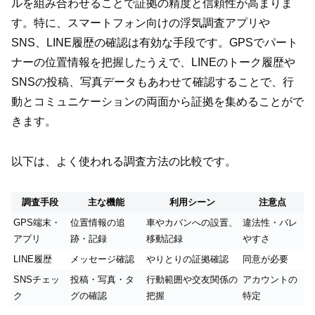
ルを組み合わせることで証拠の精度と信頼性が高まりま
す。特に、スマートフォン向けの浮気調査アプリや
SNS、LINE履歴の確認は有効な手段です。GPSでパート
ナーの位置情報を把握したうえで、LINEのトーク履歴や
SNSの投稿、写真データもあわせて確認することで、行
動とコミュニケーションの両面から証拠を集めることがで
きます。
以下は、よく使われる調査方法の比較です。
調査手段
主な機能
利用シーン
注意点
GPS端末・
位置情報の追
車やカバンへの設置、
違法性・バレ
アプリ
跡・記録
移動記録
やすさ
LINE履歴
メッセージ確認
やりとりの証拠確認
同意が必要
SNSチェッ
投稿・写真・タ
行動範囲や交友関係の
アカウントの
ク
グの確認
把握
特定