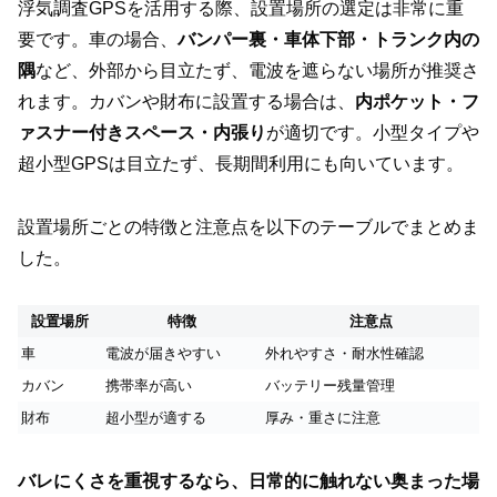
浮気調査GPSを活用する際、設置場所の選定は非常に重
要です。車の場合、
バンパー裏・車体下部・トランク内の
隅
など、外部から目立たず、電波を遮らない場所が推奨さ
れます。カバンや財布に設置する場合は、
内ポケット・フ
ァスナー付きスペース・内張り
が適切です。小型タイプや
超小型GPSは目立たず、長期間利用にも向いています。
設置場所ごとの特徴と注意点を以下のテーブルでまとめま
した。
設置場所
特徴
注意点
車
電波が届きやすい
外れやすさ・耐水性確認
カバン
携帯率が高い
バッテリー残量管理
財布
超小型が適する
厚み・重さに注意
バレにくさを重視するなら、日常的に触れない奥まった場