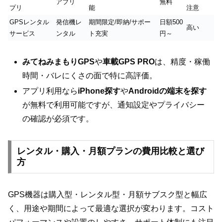
アプリ
無料
プリ
能
注意
GPSレンタル
発信機レ
期間限定/即納/サポー
日額500
高い
サービス
ンタル
ト充実
円～
みてねみまもりGPS
や
車載GPS PRO
は、精度・稼働
時間・バレにくさの面で特に高評価。
アプリ利用なら
iPhone探す
や
Androidの端末を探す
が無料で利用可能ですが、通知設定やプライバシー
の確認が必須です。
レンタル・購入・月額プランの費用比較と選び
方
GPS機器は購入型・レンタル型・月額サブスク型と幅広
く、用途や期間によって最適な選択が変わります。コスト