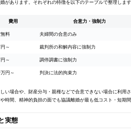
離婚があります。それぞれの特徴を以下のテーブルで整理しま
費用
合意力・強制力
ぼ無料
夫婦間の合意のみ
万円～
裁判所の和解内容に強制力
万円～
調停調書に強制力
十万円～
判決に法的拘束力
難しい場合や、財産分与・親権などで合意できない場合に利用
用や時間、精神的負担の面でも協議離婚が最も低コスト・短期
と実態