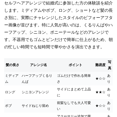
セルフヘアアレンジで結婚式に参加した方の体験談を紹介
します。ミディアムやボブ、ロング、ショートなど髪の長
さ別に、実際にチャレンジしたスタイルのビフォーアフタ
ー画像が並びます。特に人気が高いのは、くるりんぱやハ
ーフアップ、シニヨン、ポニーテールなどのアレンジで
す。不器用でもゴムとピンだけで簡単に仕上がるため、朝
の忙しい時間でも短時間で華やかさを演出できます。
写
髪の長さ
アレンジ名
ポイント
難易度
真
ミディア
ハーフアップくるり
ゴムだけで作れる簡単
あ
★☆☆
ム
んぱ
さ
り
サイドにまとめて上品
あ
ロング
シニヨンアレンジ
★★☆
に
り
前髪なしでも大人可愛
あ
ボブ
サイドねじり留め
★☆☆
い
り
アクセサリー追加で華
あ