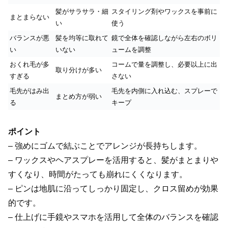
髪がサラサラ・細
スタイリング剤やワックスを事前に
まとまらない
い
使う
バランスが悪
髪を均等に取れて
鏡で全体を確認しながら左右のボリ
い
いない
ュームを調整
おくれ毛が多
コームで量を調整し、必要以上に出
取り分けが多い
すぎる
さない
毛先がはみ出
毛先を内側に入れ込む、スプレーで
まとめ方が弱い
る
キープ
ポイント
– 強めにゴムで結ぶことでアレンジが長持ちします。
– ワックスやヘアスプレーを活用すると、髪がまとまりや
すくなり、時間がたっても崩れにくくなります。
– ピンは地肌に沿ってしっかり固定し、クロス留めが効果
的です。
– 仕上げに手鏡やスマホを活用して全体のバランスを確認