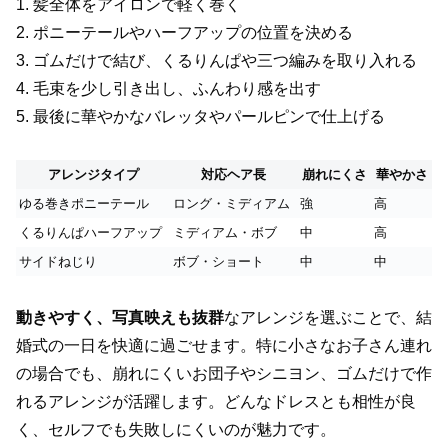
1. 髪全体をアイロンで軽く巻く
2. ポニーテールやハーフアップの位置を決める
3. ゴムだけで結び、くるりんぱや三つ編みを取り入れる
4. 毛束を少し引き出し、ふんわり感を出す
5. 最後に華やかなバレッタやパールピンで仕上げる
アレンジタイプ
対応ヘア長
崩れにくさ
華やかさ
ゆる巻きポニーテール
ロング・ミディアム
強
高
くるりんぱハーフアップ
ミディアム・ボブ
中
高
サイドねじり
ボブ・ショート
中
中
動きやすく、写真映えも抜群
なアレンジを選ぶことで、結
婚式の一日を快適に過ごせます。特に小さなお子さん連れ
の場合でも、崩れにくいお団子やシニヨン、ゴムだけで作
れるアレンジが活躍します。どんなドレスとも相性が良
く、セルフでも失敗しにくいのが魅力です。