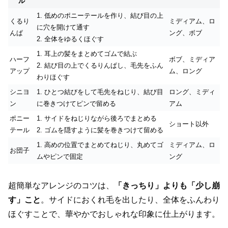
ル
1. 低めのポニーテールを作り、結び目の上
くるり
ミディアム、ロ
に穴を開けて通す
んぱ
ング、ボブ
2. 全体をゆるくほぐす
1. 耳上の髪をまとめてゴムで結ぶ
ハーフ
ボブ、ミディア
2. 結び目の上でくるりんぱし、毛先をふん
アップ
ム、ロング
わりほぐす
シニヨ
1. ひとつ結びをして毛先をねじり、結び目
ロング、ミディ
ン
に巻きつけてピンで留める
アム
ポニー
1. サイドをねじりながら後ろでまとめる
ショート以外
テール
2. ゴムを隠すように髪を巻きつけて留める
1. 高めの位置でまとめてねじり、丸めてゴ
ミディアム、ロ
お団子
ムやピンで固定
ング
超簡単なアレンジのコツは、
「きっちり」よりも「少し崩
す」こと
。サイドにおくれ毛を出したり、全体をふんわり
ほぐすことで、華やかでおしゃれな印象に仕上がります。