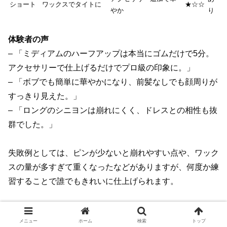
ショート
ワックスでタイトに
★☆☆
やか
り
体験者の声
– 「ミディアムのハーフアップは本当にゴムだけで5分。
アクセサリーで仕上げるだけでプロ級の印象に。」
– 「ボブでも簡単に華やかになり、前髪なしでも顔周りが
すっきり見えた。」
– 「ロングのシニヨンは崩れにくく、ドレスとの相性も抜
群でした。」
失敗例としては、ピンが少ないと崩れやすい点や、ワック
スの量が多すぎて重くなったなどがありますが、何度か練
習することで誰でもきれいに仕上げられます。
プロが教えるワンポイントアドバイス
メニュー
ホーム
検索
トップ