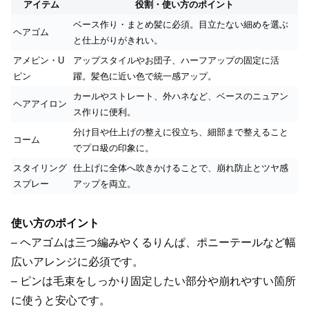
アイテム
役割・使い方のポイント
ベース作り・まとめ髪に必須。目立たない細めを選ぶ
ヘアゴム
と仕上がりがきれい。
アメピン・U
アップスタイルやお団子、ハーフアップの固定に活
ピン
躍。髪色に近い色で統一感アップ。
カールやストレート、外ハネなど、ベースのニュアン
ヘアアイロン
ス作りに便利。
分け目や仕上げの整えに役立ち、細部まで整えること
コーム
でプロ級の印象に。
スタイリング
仕上げに全体へ吹きかけることで、崩れ防止とツヤ感
スプレー
アップを両立。
使い方のポイント
– ヘアゴムは三つ編みやくるりんぱ、ポニーテールなど幅
広いアレンジに必須です。
– ピンは毛束をしっかり固定したい部分や崩れやすい箇所
に使うと安心です。