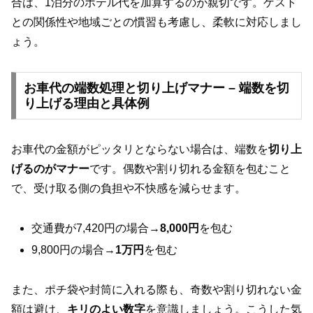
合は、1泊分のホテル代を加算するのが親切です。ゲスト
との関係性や地域ごとの慣習も考慮し、柔軟に対応しまし
ょう。
お車代の端数処理と切り上げマナー – 端数を切
り上げる理由と具体例
お車代の金額がピッタリとならない場合は、端数を
切り上
げるのがマナー
です。偶数や割り切れる金額を包むこと
で、受け取る側の負担や不快感を減らせます。
交通費が7,420円の場合→
8,000円
を包む
9,800円の場合→
1万円
を包む
また、ポチ袋や封筒に入れる際も、奇数や割り切れない金
額は避け、
キリのよい数字
を意識しましょう。こうした気