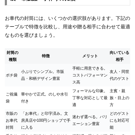
お車代の封筒には、いくつかの選択肢があります。下記の
テーブルで特徴を比較し、用途や贈る相手に合わせて最適
なものを選びましょう。
封筒の
向いている
特徴
メリット
種類
相手
手軽に用意できる。
小ぶりでシンプル。市販
友人・同世
ポチ袋
コストパフォーマン
品・和柄デザイン豊富
代のゲスト
ス高
フォーマルな印象。
主賓・親
ご祝儀
華やかで正式。のしや水引
丁寧な対応として最
族・目上の
袋
付き
適
方
市販の
「お車代」と印字済み。文
どのゲスト
迷わず選べる。バリ
お車代
房具店や100円ショップで手
にも対応可
エーション豊富
封筒
に入る
能