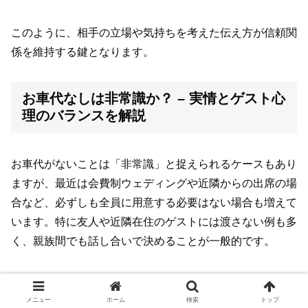
このように、相手の立場や気持ちを考えた伝え方が信頼関
係を維持する鍵となります。
お車代なしは非常識か？ – 実情とゲスト心
理のバランスを解説
お車代がないことは「非常識」と捉えられるケースもあり
ますが、最近は会費制ウェディングや近隣からの出席の場
合など、必ずしも全員に用意する必要はない場合も増えて
います。特に友人や近隣在住のゲストには渡さない例も多
く、親族間でも話し合いで決めることが一般的です。
ただし、遠方からのゲストや役割を担う方は交通費や宿泊
費の負担が大きく、心情的にお車代を期待する傾向が強い
メニュー
ホーム
検索
トップ