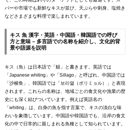
パーや市場でも新鮮なキスが並び、天ぷらや刺身、塩焼き
などさまざまな料理で楽しまれています。
キス 魚 漢字・英語・中国語・韓国語での呼び
方と意味 – 多言語での名称を紹介し、文化的背
景や語源を説明
キス（魚）は日本語で「鱚」と書きます。英語では
「Japanese whiting」や「Sillago」と呼ばれ、中国語では
「沙梭鱼」、韓国語では「보리멸（ボリミョル）」と表現
されます。これらの名称は、地域ごとの食文化や漁業の歴
史にも深く結びついています。例えば英語名の
「whiting」は、白身の魚を指す言葉で、キスの淡白な味
わいを象徴しています。中国語や韓国語でも、沿岸の食文
化の中で日常的に親しまれる魚種として知られています。