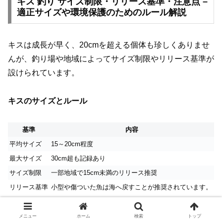
キス 釣り サイズ制限・リリース基準・注意点 –
適正サイズや環境保護のためのルール解説
キスは成長が早く、20cmを超える個体も珍しくありませ
んが、釣り場や地域によってサイズ制限やリリース基準が
設けられています。
キスのサイズとルール
基準
内容
平均サイズ
15～20cm程度
最大サイズ
30cm超も記録あり
サイズ制限
一部地域で15cm未満のリリース推奨
リリース基準
小型や傷ついた魚は海へ戻すことが推奨されています。
注意点
メニュー
ホーム
検索
トップ