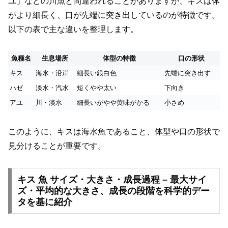
ユ」などの川魚と間違われることがありますが、キスは体
がより細長く、口が先端に突き出しているのが特徴です。
以下の表で主な違いを整理します。
魚種名
生息場所
体型の特徴
口の形状
キス
海水・沿岸
細長い銀白色
先端に突き出す
ハゼ
淡水・汽水
短くやや太い
下向き
アユ
川・淡水
細長いがやや黄味がかる
小さめ
このように、キスは海水魚であること、体型や口の形状で
見分けることが重要です。
キス 魚 サイズ・大きさ・成長過程 – 最大サイ
ズ・平均的な大きさ、成長の段階を科学的デー
タを基に紹介