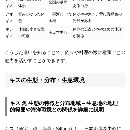
全国の沿岸
ギス
体形
ある白身
アオ
青みがかった体
一部河口・汽
体がやや太く、背に青緑色の
ギス
色
水域
光沢がある
ホシ
体側に小さな黒
体側の斑点とやや短めの体形
南日本中心
ギス
い斑点
が特徴
こうした違いを知ることで、釣りや料理の際に種類ごとの
魅力を活かすことができます。
キスの生態・分布・生息環境
キス 魚 生態の特徴と分布地域 – 生息地の地理
的範囲や海洋環境との関係を詳細に説明
キス（漢字：鱚、英語：Sillago）は、日本沿岸を中心に