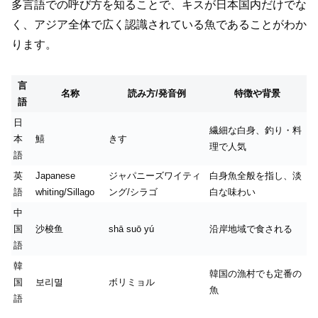
多言語での呼び方を知ることで、キスが日本国内だけでな
く、アジア全体で広く認識されている魚であることがわか
ります。
言
名称
読み方/発音例
特徴や背景
語
日
繊細な白身、釣り・料
本
鱚
きす
理で人気
語
英
Japanese
ジャパニーズワイティ
白身魚全般を指し、淡
語
whiting/Sillago
ング/シラゴ
白な味わい
中
国
沙梭鱼
shā suō yú
沿岸地域で食される
語
韓
韓国の漁村でも定番の
国
보리멸
ボリミョル
魚
語