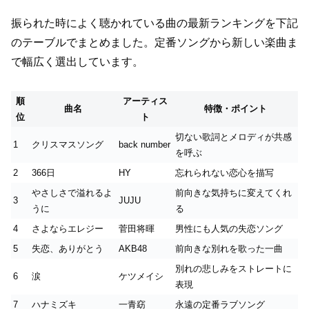
振られた時によく聴かれている曲の最新ランキングを下記
のテーブルでまとめました。定番ソングから新しい楽曲ま
で幅広く選出しています。
順
アーティス
曲名
特徴・ポイント
位
ト
切ない歌詞とメロディが共感
1
クリスマスソング
back number
を呼ぶ
2
366日
HY
忘れられない恋心を描写
やさしさで溢れるよ
前向きな気持ちに変えてくれ
3
JUJU
うに
る
4
さよならエレジー
菅田将暉
男性にも人気の失恋ソング
5
失恋、ありがとう
AKB48
前向きな別れを歌った一曲
別れの悲しみをストレートに
6
涙
ケツメイシ
表現
7
ハナミズキ
一青窈
永遠の定番ラブソング