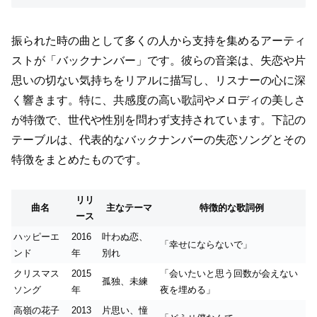
振られた時の曲として多くの人から支持を集めるアーティ
ストが「バックナンバー」です。彼らの音楽は、失恋や片
思いの切ない気持ちをリアルに描写し、リスナーの心に深
く響きます。特に、共感度の高い歌詞やメロディの美しさ
が特徴で、世代や性別を問わず支持されています。下記の
テーブルは、代表的なバックナンバーの失恋ソングとその
特徴をまとめたものです。
リリ
曲名
主なテーマ
特徴的な歌詞例
ース
ハッピーエ
2016
叶わぬ恋、
「幸せにならないで」
ンド
年
別れ
クリスマス
2015
「会いたいと思う回数が会えない
孤独、未練
ソング
年
夜を埋める」
高嶺の花子
2013
片思い、憧