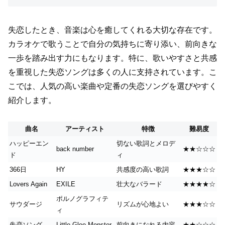
失恋したとき、音楽は心を癒してくれる大切な存在です。
カラオケで歌うことで自分の気持ちに寄り添い、前向きな
一歩を踏み出す力にもなります。特に、歌いやすさと共感
を重視した失恋ソングは多くの人に支持されています。こ
こでは、人気の高い楽曲や定番の失恋ソングを選びやすく
紹介します。
曲名
アーティスト
特徴
難易度
ハッピーエン
切ない歌詞とメロデ
back number
★★☆☆☆
ド
ィ
366日
HY
共感度の高い歌詞
★★★☆☆
Lovers Again
EXILE
壮大なバラード
★★★★☆
ポルノグラフィテ
サウダージ
リズムが心地よい
★★★☆☆
ィ
失恋ソング
Little Glee Monster
前向きになれる内容
★★☆☆☆