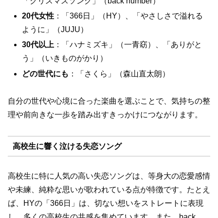
「クリスマスソング」（back number）
20代女性
：「366日」（HY）、「やさしさで溢れる
ように」（JUJU）
30代以上
：「ハナミズキ」（一青窈）、「ありがと
う」（いきものがかり）
どの世代にも
：「さくら」（森山直太朗）
自分の世代や心境に合った楽曲を選ぶことで、気持ちの整
理や前向きな一歩を踏み出すきっかけにつながります。
高校生に響く泣ける失恋ソング
高校生に特に人気の高い失恋ソングは、等身大の恋愛感情
や未練、純粋な思いが歌われている点が特徴です。たとえ
ば、HYの「366日」は、切ない想いをストレートに表現
し、多くの高校生の共感を集めています。また、back