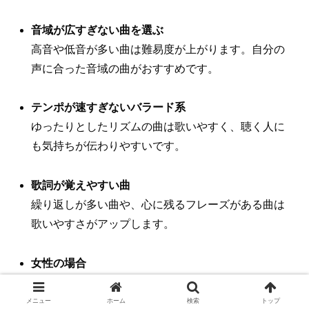
音域が広すぎない曲を選ぶ
高音や低音が多い曲は難易度が上がります。自分の
声に合った音域の曲がおすすめです。
テンポが速すぎないバラード系
ゆったりとしたリズムの曲は歌いやすく、聴く人に
も気持ちが伝わりやすいです。
歌詞が覚えやすい曲
繰り返しが多い曲や、心に残るフレーズがある曲は
歌いやすさがアップします。
女性の場合
「366日」や「失恋ソング」など、女性目線の歌詞が
多い曲を選ぶと自然に感情が乗せやすいです。
メニュー
ホーム
検索
トップ