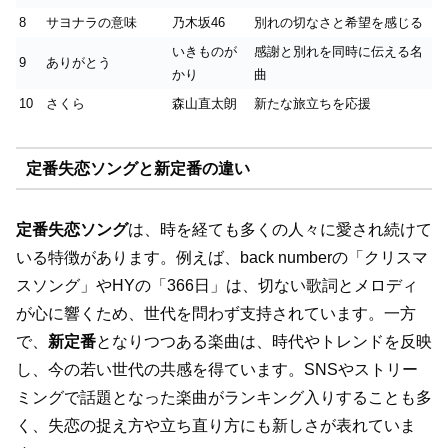
8
サヨナラの意味
乃木坂46
別れの切なさと希望を感じる
いきものが
感謝と別れを同時に伝える名
9
ありがとう
かり
曲
10
さくら
森山直太朗
新たな旅立ちを応援
定番失恋ソングと新定番の違い
定番失恋ソング
は、時を経ても多くの人々に愛され続けて
いる特徴があります。例えば、back numberの「クリスマ
スソング」やHYの「366日」は、切ない歌詞とメロディ
が心に響くため、世代を問わず支持されています。一方
で、
新定番
となりつつある楽曲は、時代やトレンドを反映
し、今の若い世代の共感を得ています。SNSやストリー
ミングで話題となった楽曲がランキング入りすることも多
く、失恋の捉え方や立ち直り方にも新しさが表れていま