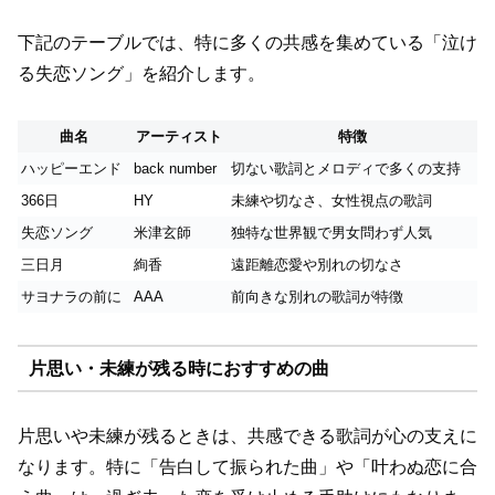
下記のテーブルでは、特に多くの共感を集めている「泣け
る失恋ソング」を紹介します。
曲名
アーティスト
特徴
ハッピーエンド
back number
切ない歌詞とメロディで多くの支持
366日
HY
未練や切なさ、女性視点の歌詞
失恋ソング
米津玄師
独特な世界観で男女問わず人気
三日月
絢香
遠距離恋愛や別れの切なさ
サヨナラの前に
AAA
前向きな別れの歌詞が特徴
片思い・未練が残る時におすすめの曲
片思いや未練が残るときは、共感できる歌詞が心の支えに
なります。特に「告白して振られた曲」や「叶わぬ恋に合