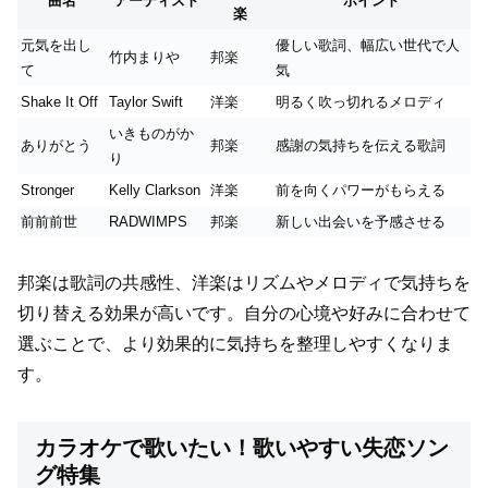
曲名
アーティスト
ポイント
楽
元気を出し
優しい歌詞、幅広い世代で人
竹内まりや
邦楽
て
気
Shake It Off
Taylor Swift
洋楽
明るく吹っ切れるメロディ
いきものがか
ありがとう
邦楽
感謝の気持ちを伝える歌詞
り
Stronger
Kelly Clarkson
洋楽
前を向くパワーがもらえる
前前前世
RADWIMPS
邦楽
新しい出会いを予感させる
邦楽は歌詞の共感性、洋楽はリズムやメロディで気持ちを
切り替える効果が高いです。自分の心境や好みに合わせて
選ぶことで、より効果的に気持ちを整理しやすくなりま
す。
カラオケで歌いたい！歌いやすい失恋ソン
グ特集