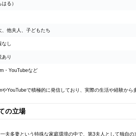
ちはる）
太、他夫人、子どもたち
報なし
説あり
ram・YouTubeなど
ramやYouTubeで積極的に発信しており、実際の生活や経験か
しての立場
一夫多妻という特殊な家庭環境の中で、第3夫人として独自の