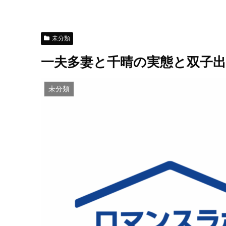
未分類
一夫多妻と千晴の実態と双子出
未分類