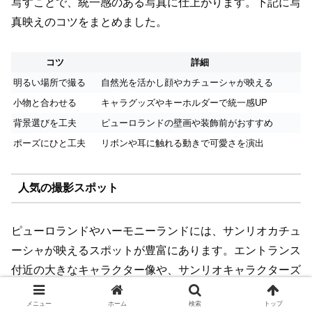
写すことで、統一感のある写真に仕上がります。下記に写
真映えのコツをまとめました。
コツ
詳細
明るい場所で撮る
自然光を活かし顔やカチューシャが映える
小物と合わせる
キャラグッズやキーホルダーで統一感UP
背景選びを工夫
ピューロランドの壁画や装飾前がおすすめ
ポーズにひと工夫
リボンや耳に触れる動きで可愛さを演出
人気の撮影スポット
ピューロランドやハーモニーランドには、サンリオカチュ
ーシャが映えるスポットが豊富にあります。エントランス
付近の大きなキャラクター像や、サンリオキャラクターズ
のフォトパネル前は定番の人気です。また、イベントごと
メニュー
ホーム
検索
トップ
に登場する限定装飾や、季節限定の背景も見逃せません。