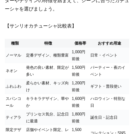
ターやデザインの特徴を踏まえて、シーンに合ったカチュ
ーシャを選びましょう。
【サンリオカチューシャ比較表】
種類
特徴
価格帯
おすすめ用途
1,000円
ノーマル
定番デザイン、種類豊富
日常・イベント
前後
発色の良い素材、限定が
1,500円
パーティー・夜のイ
ネオン
多い
前後
ベント
柔らかい素材、キッズ向
1,200円
ふわふわ
ギフト・普段使い
け
前後
スパンコ
キラキラデザイン、華や
1,600円
ハロウィン・特別な
ール
か
前後
日
プリンセス気分、記念日
1,800円
ティアラ
誕生日・記念日
に最適
前後
限定デザ
店舗やイベント限定、レ
1,500
コレクション・SNS