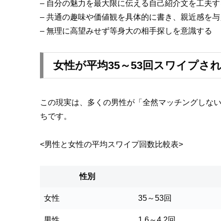
– 自分の魅力を最大限に伝える自己紹介文を工夫す
– 共通の趣味や価値観を具体的に書き、親近感を与
– 無理に高望みせず等身大の相手探しを意識する
女性が平均35～53回スワイプされ
この現実は、多くの男性が「全然マッチングしな
ちです。
<男性と女性の平均スワイプ回数比較表>
性別
女性
35～53回
男性
1.6～4.2回