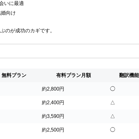
会いに最適
結婚向け
選ぶのが成功のカギです。
無料プラン
有料プラン月額
翻訳機能
り
約2,800円
◯
り
約2,400円
△
り
約3,590円
△
り
約2,500円
◯