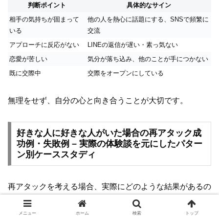
判断ポイント
具体的なサイン
相手の気持ちが固まって
他の人を熱心に話題にする、SNSで頻繁に
いる
交流
アプローチに反応がない
LINEの返信が遅い・素っ気ない
恋愛が苦しい
気分が落ち込み、他のことが手につかない
既に交際中
交際をオープンにしている
無理をせず、自分の心と向き合うことが大切です。
好きな人に好きな人がいた場合の再アタック成
功例・失敗例 – 実際の体験談を元にしたパター
ン別ケーススタディ
再アタックを考える場合、実際にどのような結果があるの
か知っておくと参考になります。成功例と失敗例をまとめ
ました。
メニュー
ホーム
検索
トップ