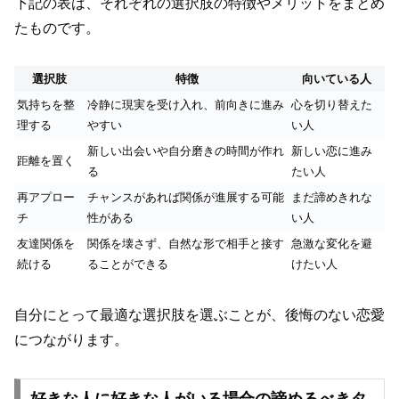
下記の表は、それぞれの選択肢の特徴やメリットをまとめ
たものです。
選択肢
特徴
向いている人
気持ちを整
冷静に現実を受け入れ、前向きに進み
心を切り替えた
理する
やすい
い人
新しい出会いや自分磨きの時間が作れ
新しい恋に進み
距離を置く
る
たい人
再アプロー
チャンスがあれば関係が進展する可能
まだ諦めきれな
チ
性がある
い人
友達関係を
関係を壊さず、自然な形で相手と接す
急激な変化を避
続ける
ることができる
けたい人
自分にとって最適な選択肢を選ぶことが、後悔のない恋愛
につながります。
好きな人に好きな人がいる場合の諦めるべきタ