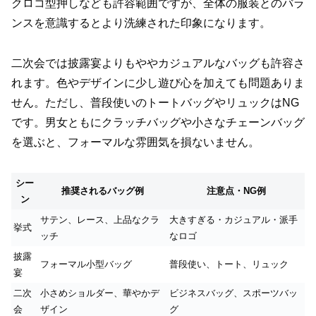
クロコ型押しなども許容範囲ですが、全体の服装とのバラ
ンスを意識するとより洗練された印象になります。
二次会では披露宴よりもややカジュアルなバッグも許容さ
れます。色やデザインに少し遊び心を加えても問題ありま
せん。ただし、普段使いのトートバッグやリュックはNG
です。男女ともにクラッチバッグや小さなチェーンバッグ
を選ぶと、フォーマルな雰囲気を損ないません。
シー
推奨されるバッグ例
注意点・NG例
ン
サテン、レース、上品なクラ
大きすぎる・カジュアル・派手
挙式
ッチ
なロゴ
披露
フォーマル小型バッグ
普段使い、トート、リュック
宴
二次
小さめショルダー、華やかデ
ビジネスバッグ、スポーツバッ
会
ザイン
グ