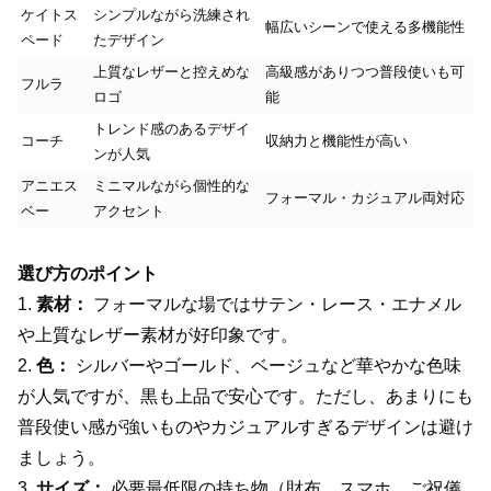
ケイトス
シンプルながら洗練され
幅広いシーンで使える多機能性
ペード
たデザイン
上質なレザーと控えめな
高級感がありつつ普段使いも可
フルラ
ロゴ
能
トレンド感のあるデザイ
コーチ
収納力と機能性が高い
ンが人気
アニエス
ミニマルながら個性的な
フォーマル・カジュアル両対応
ベー
アクセント
選び方のポイント
1.
素材：
フォーマルな場ではサテン・レース・エナメル
や上質なレザー素材が好印象です。
2.
色：
シルバーやゴールド、ベージュなど華やかな色味
が人気ですが、黒も上品で安心です。ただし、あまりにも
普段使い感が強いものやカジュアルすぎるデザインは避け
ましょう。
3.
サイズ：
必要最低限の持ち物（財布、スマホ、ご祝儀