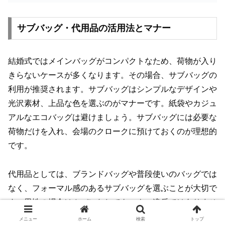
サブバッグ・代用品の活用法とマナー
結婚式ではメインバッグがコンパクトなため、荷物が入り
きらないケースが多くなります。その場合、サブバッグの
利用が推奨されます。サブバッグはシンプルなデザインや
光沢素材、上品な色を選ぶのがマナーです。紙袋やカジュ
アルなエコバッグは避けましょう。サブバッグには必要な
荷物だけを入れ、会場のクロークに預けておくのが理想的
です。
代用品としては、ブランドバッグや普段使いのバッグでは
なく、フォーマル感のあるサブバッグを選ぶことが大切で
す。男性の場合はカバンなしでもマナー違反ではありませ
んが、持つ場合はブラックやネイビーのシンプルなデザイ
メニュー
ホーム
検索
トップ