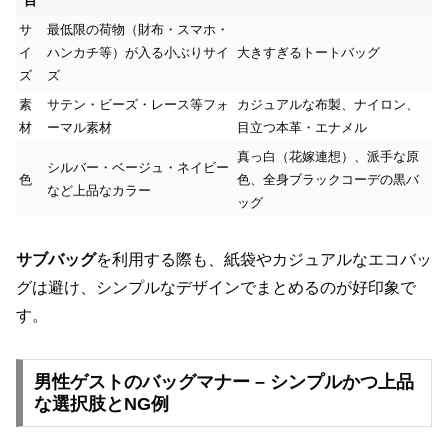
目
サ
最低限の荷物（財布・スマホ・
イ
ハンカチ等）が入る小ぶりサイ
大きすぎるトートバッグ
ズ
ズ
素
サテン・ビーズ・レース等フォ
カジュアルな布製、ナイロン、
材
ーマル素材
目立つ本革・エナメル
真っ白（花嫁連想）、派手な原
シルバー・ベージュ・ネイビー
色
色、全身ブラックコーデの黒バ
など上品なカラー
ッグ
サブバッグ
を利用する際も、紙袋やカジュアルなエコバッ
グは避け、シンプルなデザインでまとめるのが好印象で
す。
男性ゲストのバッグマナー – シンプルかつ上品
な選択肢とNG例