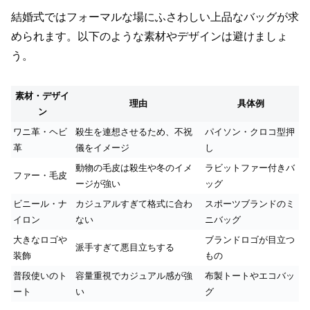
結婚式ではフォーマルな場にふさわしい上品なバッグが求
められます。以下のような素材やデザインは避けましょ
う。
素材・デザイ
理由
具体例
ン
ワニ革・ヘビ
殺生を連想させるため、不祝
パイソン・クロコ型押
革
儀をイメージ
し
動物の毛皮は殺生や冬のイメ
ラビットファー付きバ
ファー・毛皮
ージが強い
ッグ
ビニール・ナ
カジュアルすぎて格式に合わ
スポーツブランドのミ
イロン
ない
ニバッグ
大きなロゴや
ブランドロゴが目立つ
派手すぎて悪目立ちする
装飾
もの
普段使いのト
容量重視でカジュアル感が強
布製トートやエコバッ
ート
い
グ