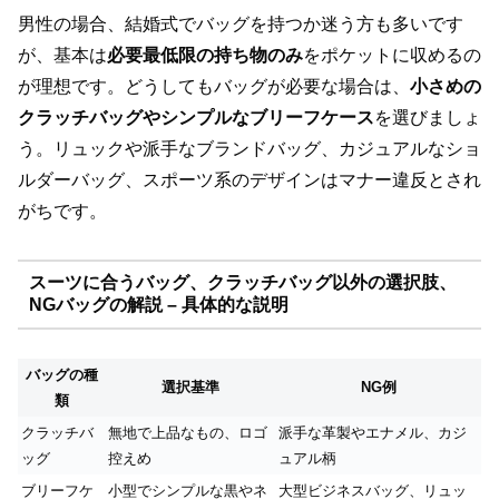
男性の場合、結婚式でバッグを持つか迷う方も多いです
が、基本は
必要最低限の持ち物のみ
をポケットに収めるの
が理想です。どうしてもバッグが必要な場合は、
小さめの
クラッチバッグやシンプルなブリーフケース
を選びましょ
う。リュックや派手なブランドバッグ、カジュアルなショ
ルダーバッグ、スポーツ系のデザインはマナー違反とされ
がちです。
スーツに合うバッグ、クラッチバッグ以外の選択肢、
NGバッグの解説 – 具体的な説明
バッグの種
選択基準
NG例
類
クラッチバ
無地で上品なもの、ロゴ
派手な革製やエナメル、カジ
ッグ
控えめ
ュアル柄
ブリーフケ
小型でシンプルな黒やネ
大型ビジネスバッグ、リュッ