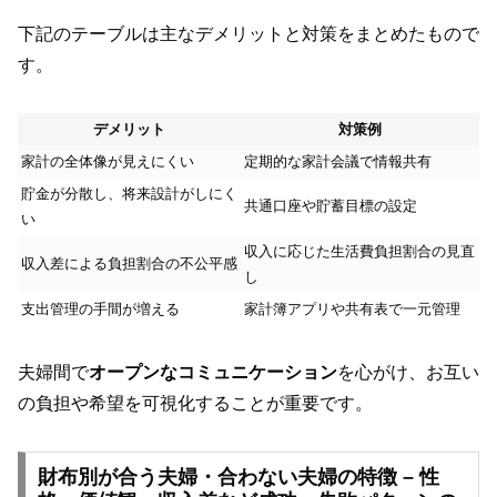
下記のテーブルは主なデメリットと対策をまとめたもので
す。
デメリット
対策例
家計の全体像が見えにくい
定期的な家計会議で情報共有
貯金が分散し、将来設計がしにく
共通口座や貯蓄目標の設定
い
収入に応じた生活費負担割合の見直
収入差による負担割合の不公平感
し
支出管理の手間が増える
家計簿アプリや共有表で一元管理
夫婦間で
オープンなコミュニケーション
を心がけ、お互い
の負担や希望を可視化することが重要です。
財布別が合う夫婦・合わない夫婦の特徴 – 性