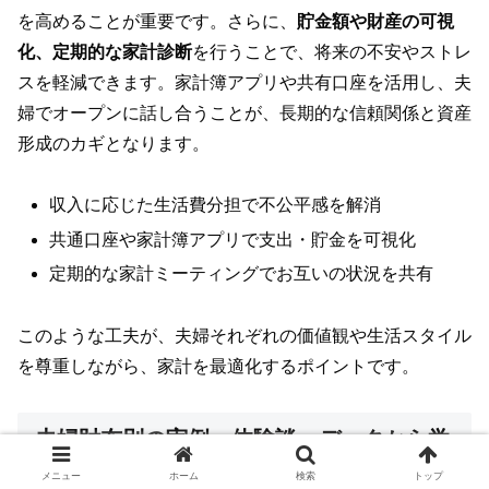
を高めることが重要です。さらに、
貯金額や財産の可視
化、定期的な家計診断
を行うことで、将来の不安やストレ
スを軽減できます。家計簿アプリや共有口座を活用し、夫
婦でオープンに話し合うことが、長期的な信頼関係と資産
形成のカギとなります。
収入に応じた生活費分担で不公平感を解消
共通口座や家計簿アプリで支出・貯金を可視化
定期的な家計ミーティングでお互いの状況を共有
このような工夫が、夫婦それぞれの価値観や生活スタイル
を尊重しながら、家計を最適化するポイントです。
夫婦財布別の実例・体験談・データから学
ぶ成功の秘訣
メニュー
ホーム
検索
トップ