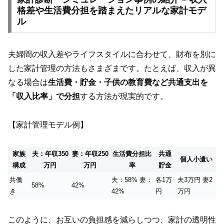
格差や生活費分担を踏まえたリアルな家計モデ
ル
夫婦間の収入差やライフスタイルに合わせて、財布を別に
した家計管理の方法もさまざまです。たとえば、収入が異
なる場合は
生活費・貯金・子供の教育費など共通支出を
「収入比率」で分担
する方法が現実的です。
【家計管理モデル例】
家族
夫：年収350
妻：年収250
生活費分担比
共通
個人小遣い
構成
万円
万円
率
貯金
共働
夫：58% 妻：
各1万
夫3万円 妻2
58%
42%
き
42%
円
万円
このように、お互いの負担感を減らしつつ、家計の透明性