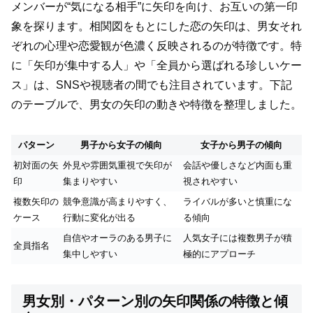
メンバーが“気になる相手”に矢印を向け、お互いの第一印
象を探ります。相関図をもとにした恋の矢印は、男女それ
ぞれの心理や恋愛観が色濃く反映されるのが特徴です。特
に「矢印が集中する人」や「全員から選ばれる珍しいケー
ス」は、SNSや視聴者の間でも注目されています。下記
のテーブルで、男女の矢印の動きや特徴を整理しました。
パターン
男子から女子の傾向
女子から男子の傾向
初対面の矢
外見や雰囲気重視で矢印が
会話や優しさなど内面も重
印
集まりやすい
視されやすい
複数矢印の
競争意識が高まりやすく、
ライバルが多いと慎重にな
ケース
行動に変化が出る
る傾向
自信やオーラのある男子に
人気女子には複数男子が積
全員指名
集中しやすい
極的にアプローチ
男女別・パターン別の矢印関係の特徴と傾