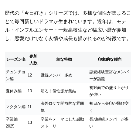
歴代の「今日好き」シリーズでは、多様な個性が集まるこ
とで毎回新しいドラマが生まれています。近年は、モデ
ル・インフルエンサー・一般高校生など幅広い層が参加
し、恋愛だけでなく友情や成長も描かれるのが特徴です。
参加
シーズン名
主な特徴
印象的な傾向
人数
チュンチョ
恋愛経験豊富なメンバ
12
継続メンバー多め
ン編
ーが話題
初対面での盛り上がり
夏休み編
10
明るく個性派が集結
が強い
海外ロケで開放的な雰囲
初日から矢印が飛び交
マクタン編
11
気
う
卒業編
卒業をテーマにした感動
長期継続メンバーが多
13
2025
ストーリー
い