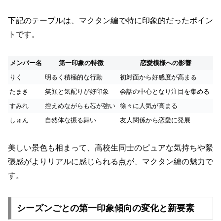
下記のテーブルは、マクタン編で特に印象的だったポイン
トです。
メンバー名
第一印象の特徴
恋愛模様への影響
りく
明るく積極的な行動
初対面から好感度が高まる
たまき
笑顔と気配りが好印象
会話の中心となり注目を集める
すみれ
控えめながらも芯が強い
徐々に人気が高まる
しゅん
自然体な振る舞い
友人関係から恋愛に発展
美しい景色も相まって、高校生同士のピュアな気持ちや緊
張感がよりリアルに感じられる点が、マクタン編の魅力で
す。
シーズンごとの第一印象傾向の変化と新要素