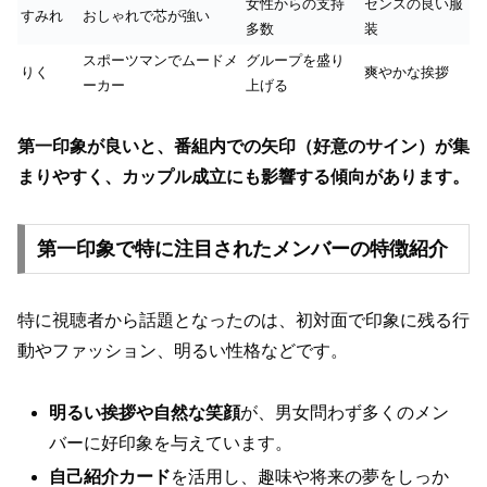
女性からの支持
センスの良い服
すみれ
おしゃれで芯が強い
多数
装
スポーツマンでムードメ
グループを盛り
りく
爽やかな挨拶
ーカー
上げる
第一印象が良いと、番組内での矢印（好意のサイン）が集
まりやすく、カップル成立にも影響する傾向があります。
第一印象で特に注目されたメンバーの特徴紹介
特に視聴者から話題となったのは、初対面で印象に残る行
動やファッション、明るい性格などです。
明るい挨拶や自然な笑顔
が、男女問わず多くのメン
バーに好印象を与えています。
自己紹介カード
を活用し、趣味や将来の夢をしっか