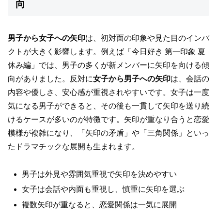
向
男子から女子への矢印
は、初対面の印象や見た目のインパ
クトが大きく影響します。例えば「今日好き 第一印象 夏
休み編」では、男子の多くが新メンバーに矢印を向ける傾
向がありました。反対に
女子から男子への矢印
は、会話の
内容や優しさ、安心感が重視されやすいです。女子は一度
気になる男子ができると、その後も一貫して矢印を送り続
けるケースが多いのが特徴です。矢印が重なり合うと恋愛
模様が複雑になり、「矢印の矛盾」や「三角関係」といっ
たドラマチックな展開も生まれます。
男子は外見や雰囲気重視で矢印を決めやすい
女子は会話や内面も重視し、慎重に矢印を選ぶ
複数矢印が重なると、恋愛関係は一気に展開