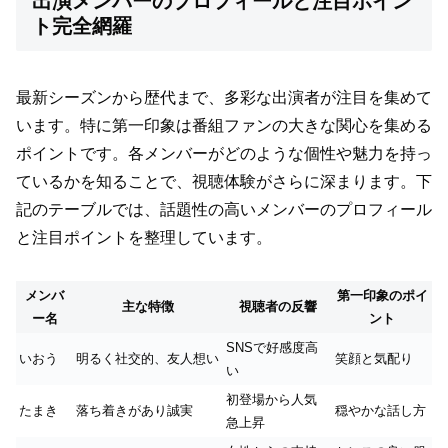
出演メンバーのプロフィールと注目ポイン
ト完全網羅
最新シーズンから歴代まで、多彩な出演者が注目を集めて
います。特に第一印象は番組ファンの大きな関心を集める
ポイントです。各メンバーがどのような個性や魅力を持っ
ているかを知ることで、視聴体験がさらに深まります。下
記のテーブルでは、話題性の高いメンバーのプロフィール
と注目ポイントを整理しています。
メンバ
第一印象のポイ
主な特徴
視聴者の反響
ー名
ント
SNSで好感度高
いおう
明るく社交的、友人想い
笑顔と気配り
い
初登場から人気
たまき
落ち着きがあり誠実
穏やかな話し方
急上昇