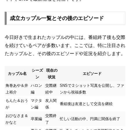
成立カップル一覧とその後のエピソード
今日好きで生まれたカップルの中には、番組終了後も交際
を続けているペアが多数います。ここでは、特に注目され
たカップルと、その後のエピソードや近況を紹介します。
シーズ
現在の
カップル名
エピソード
ン
状況
角巻あや＆井
ハロン
交際継
SNSで２ショット写真を公開し、ファ
上裕介
編
続中
ンから祝福多数
もんた＆おう
マクタ
友人関
番組後は友達として交流を継続
が
ン編
係
おひなさま＆
交際終
卒業編
忙しい活動の中、円満に関係を終了
かなと
了