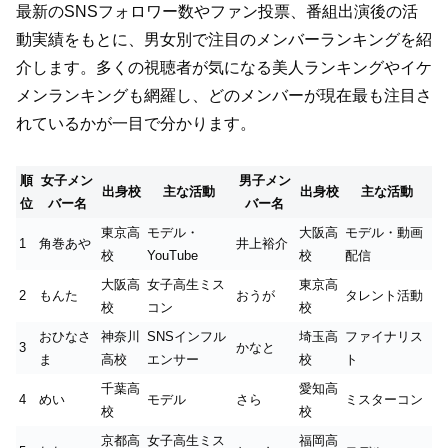
最新のSNSフォロワー数やファン投票、番組出演後の活
動実績をもとに、男女別で注目のメンバーランキングを紹
介します。多くの視聴者が気になる美人ランキングやイケ
メンランキングも網羅し、どのメンバーが現在最も注目さ
れているかが一目で分かります。
順
女子メン
男子メン
出身校
主な活動
出身校
主な活動
位
バー名
バー名
東京高
モデル・
大阪高
モデル・動画
1
角巻あや
井上裕介
校
YouTube
校
配信
大阪高
女子高生ミス
東京高
2
もんた
おうが
タレント活動
校
コン
校
おひなさ
神奈川
SNSインフル
埼玉高
ファイナリス
3
かなと
ま
高校
エンサー
校
ト
千葉高
愛知高
4
めい
モデル
さら
ミスターコン
校
校
京都高
女子高生ミス
福岡高