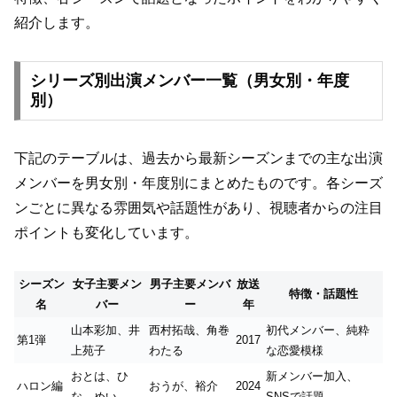
紹介します。
シリーズ別出演メンバー一覧（男女別・年度
別）
下記のテーブルは、過去から最新シーズンまでの主な出演
メンバーを男女別・年度別にまとめたものです。各シーズ
ンごとに異なる雰囲気や話題性があり、視聴者からの注目
ポイントも変化しています。
シーズン
女子主要メン
男子主要メンバ
放送
特徴・話題性
名
バー
ー
年
山本彩加、井
西村拓哉、角巻
初代メンバー、純粋
第1弾
2017
上苑子
わたる
な恋愛模様
おとは、ひ
新メンバー加入、
ハロン編
おうが、裕介
2024
な、めい
SNSで話題