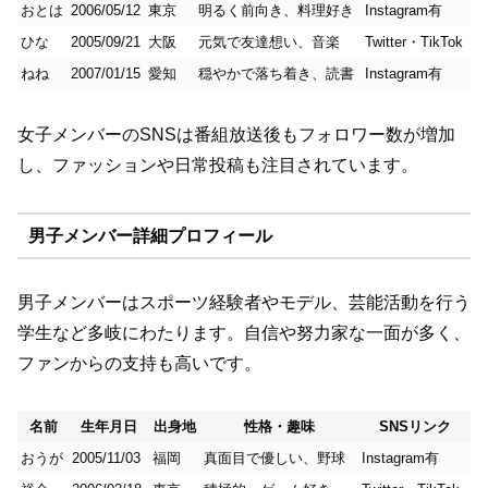
おとは
2006/05/12
東京
明るく前向き、料理好き
Instagram有
ひな
2005/09/21
大阪
元気で友達想い、音楽
Twitter・TikTok
ねね
2007/01/15
愛知
穏やかで落ち着き、読書
Instagram有
女子メンバーのSNSは番組放送後もフォロワー数が増加
し、ファッションや日常投稿も注目されています。
男子メンバー詳細プロフィール
男子メンバーはスポーツ経験者やモデル、芸能活動を行う
学生など多岐にわたります。自信や努力家な一面が多く、
ファンからの支持も高いです。
名前
生年月日
出身地
性格・趣味
SNSリンク
おうが
2005/11/03
福岡
真面目で優しい、野球
Instagram有