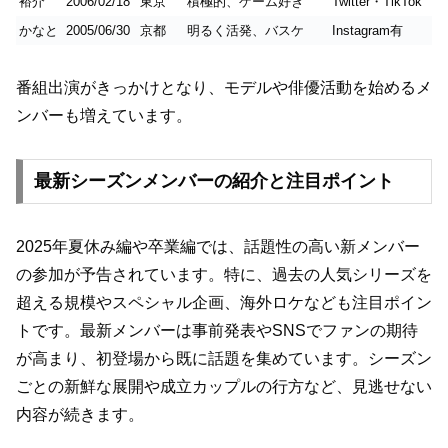
裕介
2006/02/18
東京
積極的、ゲーム好き
Twitter・TikTok
かなと
2005/06/30
京都
明るく活発、バスケ
Instagram有
番組出演がきっかけとなり、モデルや俳優活動を始めるメ
ンバーも増えています。
最新シーズンメンバーの紹介と注目ポイント
2025年夏休み編や卒業編では、話題性の高い新メンバー
の参加が予告されています。特に、過去の人気シリーズを
超える規模やスペシャル企画、海外ロケなども注目ポイン
トです。最新メンバーは事前発表やSNSでファンの期待
が高まり、初登場から既に話題を集めています。シーズン
ごとの新鮮な展開や成立カップルの行方など、見逃せない
内容が続きます。