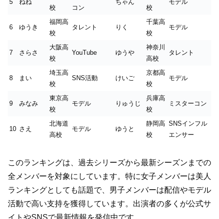
5
ねね
ちゃん
モデル
校
コン
校
福岡高
千葉高
6
ゆうき
タレント
りく
モデル
校
校
大阪高
神奈川
7
さらさ
YouTube
ゆうや
タレント
校
高校
埼玉高
京都高
8
まい
SNS活動
けいご
モデル
校
校
東京高
兵庫高
9
みなみ
モデル
りゅうじ
ミスターコン
校
校
北海道
静岡高
SNSインフル
10
さえ
モデル
ゆうと
高校
校
エンサー
このランキングは、過去シリーズから最新シーズンまでの
全メンバーを対象にしています。特に女子メンバーは美人
ランキングとしても話題で、男子メンバーは配信やモデル
活動で高い支持を獲得しています。出演者の多くが公式サ
イトやSNSで最新情報を発信中です。