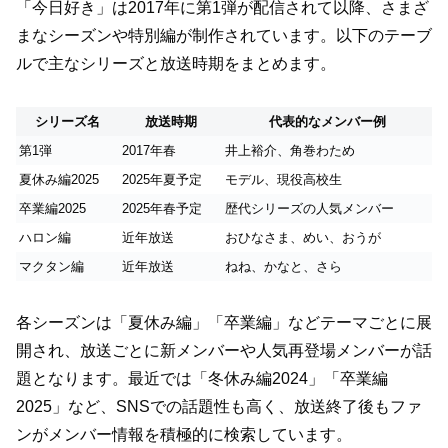
「今日好き」は2017年に第1弾が配信されて以降、さまざ
まなシーズンや特別編が制作されています。以下のテーブ
ルで主なシリーズと放送時期をまとめます。
シリーズ名
放送時期
代表的なメンバー例
第1弾
2017年春
井上裕介、角巻わため
夏休み編2025
2025年夏予定
モデル、現役高校生
卒業編2025
2025年春予定
歴代シリーズの人気メンバー
ハロン編
近年放送
おひなさま、めい、おうが
マクタン編
近年放送
ねね、かなと、さら
各シーズンは「夏休み編」「卒業編」などテーマごとに展
開され、放送ごとに新メンバーや人気再登場メンバーが話
題となります。最近では「冬休み編2024」「卒業編
2025」など、SNSでの話題性も高く、放送終了後もファ
ンがメンバー情報を積極的に検索しています。