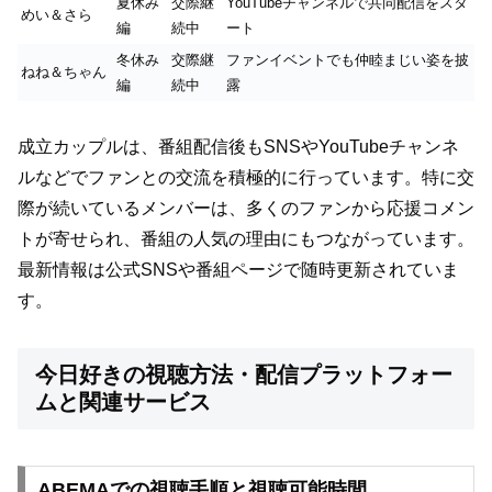
夏休み
交際継
YouTubeチャンネルで共同配信をスタ
めい＆さら
編
続中
ート
冬休み
交際継
ファンイベントでも仲睦まじい姿を披
ねね＆ちゃん
編
続中
露
成立カップルは、番組配信後もSNSやYouTubeチャンネ
ルなどでファンとの交流を積極的に行っています。特に交
際が続いているメンバーは、多くのファンから応援コメン
トが寄せられ、番組の人気の理由にもつながっています。
最新情報は公式SNSや番組ページで随時更新されていま
す。
今日好きの視聴方法・配信プラットフォー
ムと関連サービス
ABEMAでの視聴手順と視聴可能時間