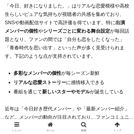
「今日、好きになりました。」はリアルな恋愛模様や高校
生らしいピュアな気持ちが視聴者の共感を集めており、
SNSや動画配信サイトで高評価を得ています。特に
出演
メンバーの個性
や
シリーズごとに変わる舞台設定
が毎回話
題となり、ファンの間では「自分も恋をしたくなった」
「青春時代を思い出す」といった声が多く見受けられま
す。下記のような点が支持されています。
多彩なメンバーの個性
が毎シーズン新鮮
リアルな恋愛ストーリー
に感情移入できる
番組を通じて
新しいスターやモデル
が誕生している
近年は「今日好き歴代メンバー」や「最新メンバー紹介」
など、メンバーの動向が注目されており、ファンコミュニ
ティも活発です。
メニュー
ホーム
検索
トップ