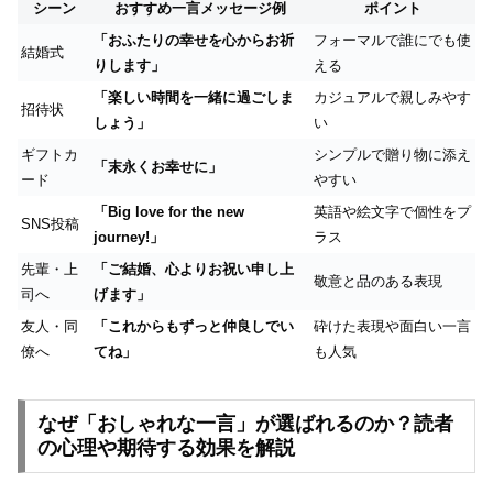
シーン
おすすめ一言メッセージ例
ポイント
「おふたりの幸せを心からお祈
フォーマルで誰にでも使
結婚式
りします」
える
「楽しい時間を一緒に過ごしま
カジュアルで親しみやす
招待状
しょう」
い
ギフトカ
シンプルで贈り物に添え
「末永くお幸せに」
ード
やすい
「Big love for the new
英語や絵文字で個性をプ
SNS投稿
journey!」
ラス
先輩・上
「ご結婚、心よりお祝い申し上
敬意と品のある表現
司へ
げます」
友人・同
「これからもずっと仲良しでい
砕けた表現や面白い一言
僚へ
てね」
も人気
なぜ「おしゃれな一言」が選ばれるのか？読者
の心理や期待する効果を解説