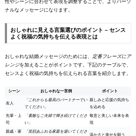
性やシーンに合わせて表現を調整することで、よりパーソ
ナルなメッセージになります。
おしゃれに見える言葉選びのポイント – センス
よく祝福の気持ちを伝える表現とは
おしゃれな結婚メッセージのためには、
定番フレーズにア
レンジ
を加えることがポイントです。下記のテーブルで、
センスよく祝福の気持ちを伝えられる言葉を紹介します。
シーン
おしゃれな一言例
ポイント
「これからも最高のパートナーでい
親しみと応援の気持ち
友人
てください」
を込める
先輩・上
「素敵なご夫婦で輝き続けてくださ
敬意と美しい未来を表
司
い」
現
親戚・家
「笑顔あふれる家庭を築いてくださ
温かさと幸せを願う