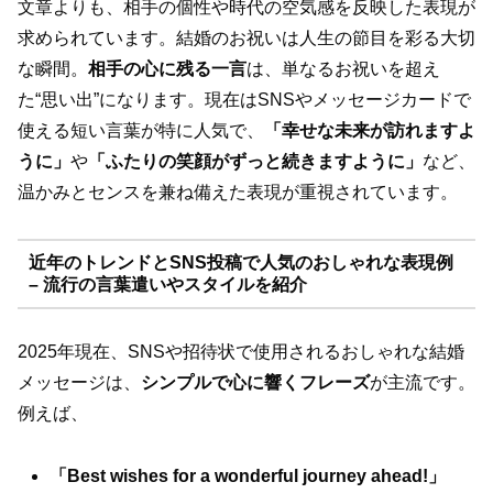
文章よりも、相手の個性や時代の空気感を反映した表現が
求められています。結婚のお祝いは人生の節目を彩る大切
な瞬間。
相手の心に残る一言
は、単なるお祝いを超え
た“思い出”になります。現在はSNSやメッセージカードで
使える短い言葉が特に人気で、
「幸せな未来が訪れますよ
うに」
や
「ふたりの笑顔がずっと続きますように」
など、
温かみとセンスを兼ね備えた表現が重視されています。
近年のトレンドとSNS投稿で人気のおしゃれな表現例
– 流行の言葉遣いやスタイルを紹介
2025年現在、SNSや招待状で使用されるおしゃれな結婚
メッセージは、
シンプルで心に響くフレーズ
が主流です。
例えば、
「Best wishes for a wonderful journey ahead!」