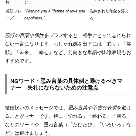
族
い」
英語フレ
“Wishing you a lifetime of love and
洗練された印象を添え
ーズ
happiness.”
る
流行の言葉や個性をプラス
すると、相手にとって忘れられ
ない一言になります。おしゃれ感を出すには「彩り」「笑
顔」「未来」「幸せ」など、前向きな単語や比喩表現もお
すすめです。
NGワード・忌み言葉の具体例と避けるべきマ
ナー – 失礼にならないための注意点
結婚祝いのメッセージでは、
忌み言葉や不吉な表現
を避け
ることがマナーです。特に「切れる」「終わる」「戻る」
などのワードや、重ね言葉（「たびたび」「いろいろ」な
ど）は避けましょう。