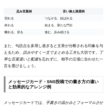
忌み言葉例
言い換え推奨例
切れる
つながる、結ばれる
終わる
始まる、新たな門出
離れる、戻る
進む、歩み続ける
また、句読点を多用し過ぎると文章が分断される印象を与
えるため、
読みやすく一文でまとめる工夫
も大切です。
丁
寧な言葉遣いと配慮
を忘れずに、相手の立場に合わせた一
言を選びましょう。
メッセージカード・SNS投稿での書き方の違い
と効果的なアレンジ例
メッセージカードでは、
手書きの温かみとフォーマルさ
が