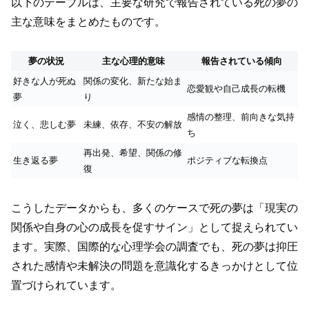
以下のテーブルは、主要な研究で報告されている死の夢の
主な意味をまとめたものです。
夢の状況
主な心理的意味
報告されている傾向
好きな人が死ぬ
関係の変化、新たな始ま
恋愛観や自己成長の転機
夢
り
感情の整理、前向きな気持
泣く、悲しむ夢
未練、依存、不安の解放
ち
再出発、希望、関係の修
生き返る夢
ポジティブな転換点
復
こうしたデータからも、多くのケースで死の夢は「現実の
関係や自身の心の成長を促すサイン」として捉えられてい
ます。実際、国際的な心理学会の調査でも、死の夢は抑圧
された感情や未解決の問題を意識化するきっかけとして位
置づけられています。