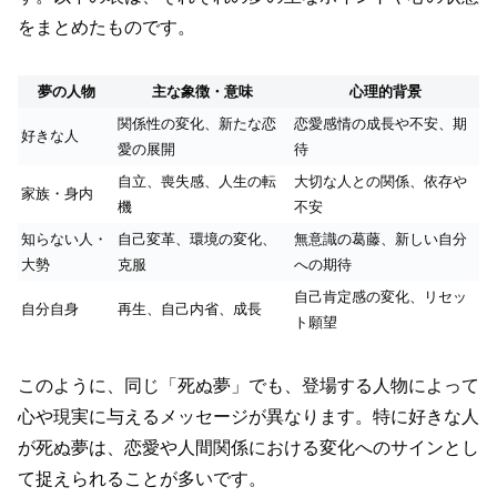
をまとめたものです。
夢の人物
主な象徴・意味
心理的背景
関係性の変化、新たな恋
恋愛感情の成長や不安、期
好きな人
愛の展開
待
自立、喪失感、人生の転
大切な人との関係、依存や
家族・身内
機
不安
知らない人・
自己変革、環境の変化、
無意識の葛藤、新しい自分
大勢
克服
への期待
自己肯定感の変化、リセッ
自分自身
再生、自己内省、成長
ト願望
このように、同じ「死ぬ夢」でも、登場する人物によって
心や現実に与えるメッセージが異なります。特に好きな人
が死ぬ夢は、恋愛や人間関係における変化へのサインとし
て捉えられることが多いです。