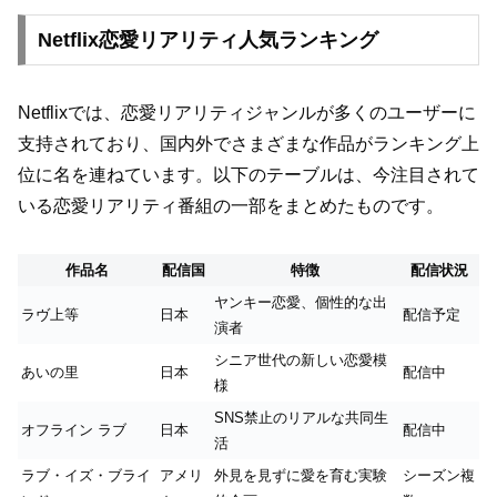
Netflix恋愛リアリティ人気ランキング
Netflixでは、恋愛リアリティジャンルが多くのユーザーに
支持されており、国内外でさまざまな作品がランキング上
位に名を連ねています。以下のテーブルは、今注目されて
いる恋愛リアリティ番組の一部をまとめたものです。
作品名
配信国
特徴
配信状況
ヤンキー恋愛、個性的な出
ラヴ上等
日本
配信予定
演者
シニア世代の新しい恋愛模
あいの里
日本
配信中
様
SNS禁止のリアルな共同生
オフライン ラブ
日本
配信中
活
ラブ・イズ・ブライ
アメリ
外見を見ずに愛を育む実験
シーズン複