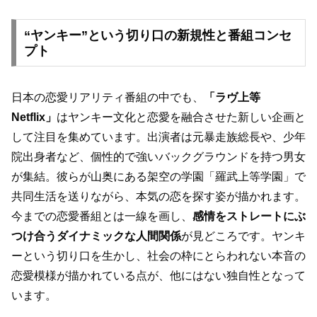
“ヤンキー”という切り口の新規性と番組コンセ
プト
日本の恋愛リアリティ番組の中でも、
「ラヴ上等
Netflix」
はヤンキー文化と恋愛を融合させた新しい企画と
して注目を集めています。出演者は元暴走族総長や、少年
院出身者など、個性的で強いバックグラウンドを持つ男女
が集結。彼らが山奥にある架空の学園「羅武上等学園」で
共同生活を送りながら、本気の恋を探す姿が描かれます。
今までの恋愛番組とは一線を画し、
感情をストレートにぶ
つけ合うダイナミックな人間関係
が見どころです。ヤンキ
ーという切り口を生かし、社会の枠にとらわれない本音の
恋愛模様が描かれている点が、他にはない独自性となって
います。