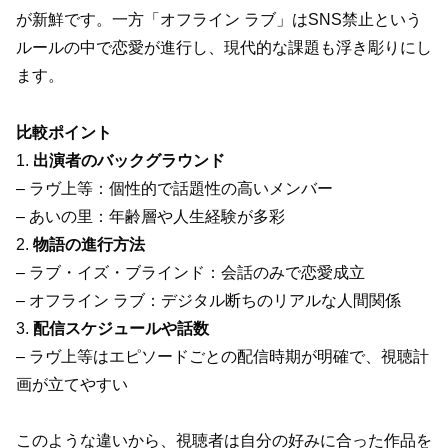
が新鮮です。一方「オフライン ラブ」はSNS禁止という
ルールの中で恋愛が進行し、現代的な課題も浮き彫りにし
ます。
比較ポイント
1.
出演者のバックグラウンド
– ラヴ上等：個性的で話題性の高いメンバー
– あいの里：年齢層や人生経験が多彩
2.
物語の進行方法
– ラブ・イズ・ブラインド：会話のみで恋愛成立
– オフライン ラブ：デジタル断ちのリアルな人間関係
3.
配信スケジュールや話数
– ラヴ上等はエピソードごとの配信時期が明確で、視聴計
画が立てやすい
このような違いから、視聴者は自分の好みに合った作品を