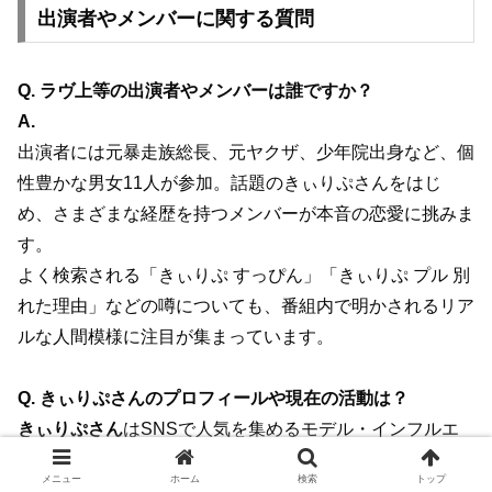
出演者やメンバーに関する質問
Q. ラヴ上等の出演者やメンバーは誰ですか？
A.
出演者には元暴走族総長、元ヤクザ、少年院出身など、個
性豊かな男女11人が参加。話題のきぃりぷさんをはじ
め、さまざまな経歴を持つメンバーが本音の恋愛に挑みま
す。
よく検索される「きぃりぷ すっぴん」「きぃりぷ プル 別
れた理由」などの噂についても、番組内で明かされるリア
ルな人間模様に注目が集まっています。
Q. きぃりぷさんのプロフィールや現在の活動は？
きぃりぷさん
はSNSで人気を集めるモデル・インフルエ
ンサーで、番組出演を機にさらに注目度が上昇していま
メニュー
ホーム
検索
トップ
す。番組内では素顔や本音も見どころとなっています。