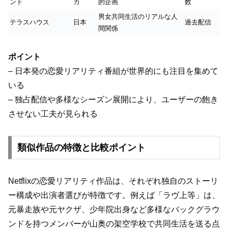
ンド
カ
的企画
数
男女共同生活のリアルな人
テラスハウス
日本
過去配信
間関係
ポイント
– 日本発の恋愛リアリティ番組が世界的にも注目を集めて
いる
– 独占配信や多様なシーズン展開により、ユーザーの飽き
させない工夫が見られる
類似作品の特徴と比較ポイント
Netflixの恋愛リアリティ作品は、それぞれ独自のストーリ
ー構成や出演者選びが特徴です。例えば「ラヴ上等」は、
元暴走族や元ヤクザ、少年院出身など多様なバックグラウ
ンドを持つメンバーが山奥の架空学校で共同生活を送る点