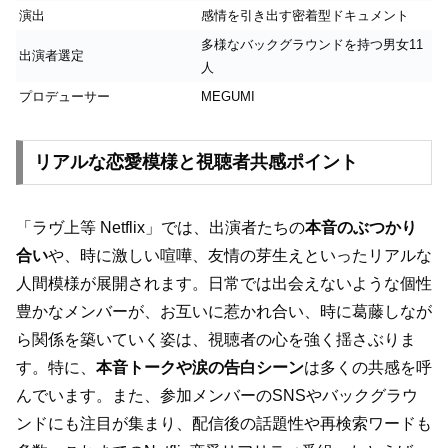
演出
感情を引き出す密着型ドキュメント
多様なバックグラウンドを持つ男女11
出演者選定
人
プロデューサー
MEGUMI
リアルな恋愛模様と視聴者共感ポイント
「ラヴ上等 Netflix」では、出演者たちの
本音のぶつかり
合い
や、時に激しい喧嘩、友情の芽生えといったリアルな
人間模様が展開されます。日常では出会えないような個性
豊かなメンバーが、お互いに惹かれ合い、時に葛藤しなが
ら関係を築いていく姿は、視聴者の心を強く揺さぶりま
す。特に、
本音トークや涙の告白シーン
は多くの共感を呼
んでいます。また、参加メンバーのSNSやバックグラウ
ンドにも注目が集まり、配信後の話題性や再検索ワードも