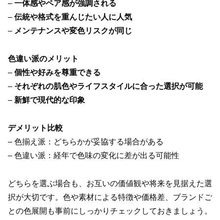
–
一体感やペア感が強調される
–
伝統や格式を重んじたい人に人気
–
メンテナンスや変色リスクが同じ
色違い派のメリット
–
個性や好みを尊重できる
–
それぞれの肌色やライフスタイルに合った選択が可能
–
新鮮で現代的な印象
デメリット比較
– 色揃え派：どちらかが妥協する場合がある
– 色違い派：経年で色味の変化に差が出る可能性
どちらを選ぶ場合も、お互いの価値観や将来を見据えた選
択が大切です。色や素材による特徴や価格差、ブランドご
との色展開も事前にしっかりチェックしておきましょう。