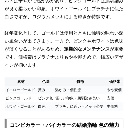
ルドは華やかで温かみがあり、ピンクゴールドは肌馴染み
が良く柔らかい印象。ホワイトゴールドはプラチナに似た
白さですが、ロジウムメッキによる輝きが特徴です。
経年変化として、ゴールドは使用とともに独特の味わい深
い風合いが出てきます。一方で、ピンクやホワイトは色味
が薄くなることがあるため、
定期的なメンテナンス
が重要
です。価格帯はプラチナよりもやや抑えめで、幅広いデザ
インが揃います。
素材
色味
特徴
価格帯
イエローゴールド
黄み
温かみ・個性派
やや安価
ピンクゴールド
ピンク色
優しい印象・肌馴染み良い
安価
ホワイトゴールド
白色
プラチナに近い・メッキ必要
中価格
コンビカラー・バイカラーの結婚指輪 色の魅力