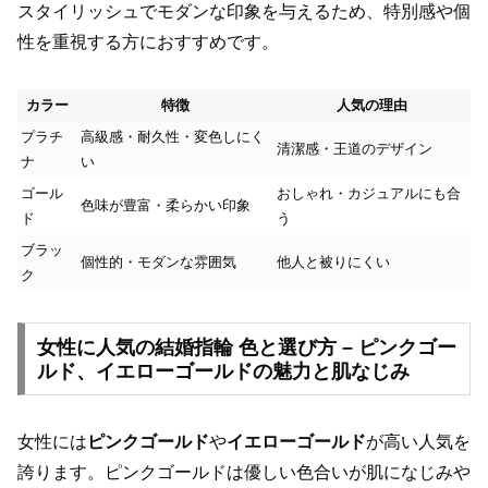
スタイリッシュでモダンな印象を与えるため、特別感や個
性を重視する方におすすめです。
カラー
特徴
人気の理由
プラチ
高級感・耐久性・変色しにく
清潔感・王道のデザイン
ナ
い
ゴール
おしゃれ・カジュアルにも合
色味が豊富・柔らかい印象
ド
う
ブラッ
個性的・モダンな雰囲気
他人と被りにくい
ク
女性に人気の結婚指輪 色と選び方 – ピンクゴー
ルド、イエローゴールドの魅力と肌なじみ
女性には
ピンクゴールド
や
イエローゴールド
が高い人気を
誇ります。ピンクゴールドは優しい色合いが肌になじみや