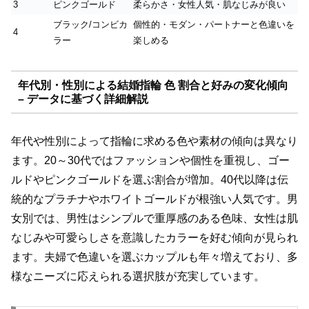
3
ピンクゴールド
柔らかさ・女性人気・肌なじみが良い
ブラック/コンビカ
個性的・モダン・パートナーと色違いを
4
ラー
楽しめる
年代別・性別による結婚指輪 色 割合と好みの変化傾向
– データに基づく詳細解説
年代や性別によって指輪に求める色や素材の傾向は異なり
ます。20～30代ではファッションや個性を重視し、ゴー
ルドやピンクゴールドを選ぶ割合が増加。40代以降は伝
統的なプラチナやホワイトゴールドが根強い人気です。男
女別では、男性はシンプルで重厚感のある色味、女性は肌
なじみや可愛らしさを意識したカラーを好む傾向が見られ
ます。夫婦で色違いを選ぶカップルも年々増えており、多
様なニーズに応えられる選択肢が充実しています。