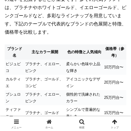
は、プラチナやホワイトゴールド、イエローゴールド、ピ
ンクゴールドなど、多彩なラインナップを用意していま
す。下記のテーブルで代表的なブランドの色展開と特徴、
価格帯を比較します。
ブランド
価格帯（参
主なカラー展開
色の特徴と人気傾向
名
考）
ビジュピ
プラチナ、イエロー、
柔らかい色味や上品
10万円台〜
コ
ピンク
な輝き
カルティ
プラチナ、ゴールド、
アイコニックなデザ
20万円台〜
エ
コンビ
イン
ブシュロ
プラチナ、イエロー、
個性的で洗練された
25万円台〜
ン
ピンク
カラー
ティファ
シンプルで普遍的な
プラチナ、ゴールド
15万円台〜
ニー
美しさ
メニュー
ホーム
検索
トップ