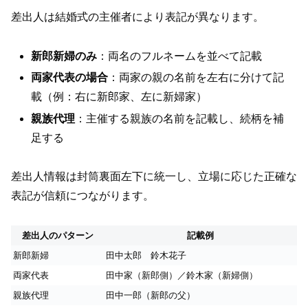
差出人は結婚式の主催者により表記が異なります。
新郎新婦のみ
：両名のフルネームを並べて記載
両家代表の場合
：両家の親の名前を左右に分けて記
載（例：右に新郎家、左に新婦家）
親族代理
：主催する親族の名前を記載し、続柄を補
足する
差出人情報は封筒裏面左下に統一し、立場に応じた正確な
表記が信頼につながります。
差出人のパターン
記載例
新郎新婦
田中太郎 鈴木花子
両家代表
田中家（新郎側）／鈴木家（新婦側）
親族代理
田中一郎（新郎の父）