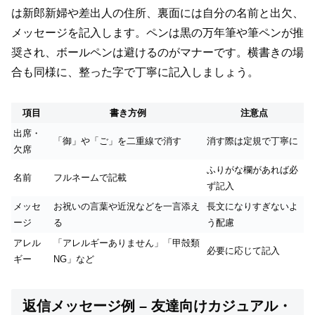
は新郎新婦や差出人の住所、裏面には自分の名前と出欠、
メッセージを記入します。ペンは黒の万年筆や筆ペンが推
奨され、ボールペンは避けるのがマナーです。横書きの場
合も同様に、整った字で丁寧に記入しましょう。
項目
書き方例
注意点
出席・
「御」や「ご」を二重線で消す
消す際は定規で丁寧に
欠席
ふりがな欄があれば必
名前
フルネームで記載
ず記入
メッセ
お祝いの言葉や近況などを一言添え
長文になりすぎないよ
ージ
る
う配慮
アレル
「アレルギーありません」「甲殻類
必要に応じて記入
ギー
NG」など
返信メッセージ例 – 友達向けカジュアル・