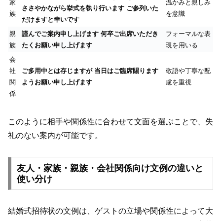
家
温かみと親しみ
ささやかながら挙式を執り行います ご参列いた
族
を意識
だけますと幸いです
親
謹んでご案内申し上げます 何卒ご出席いただき
フォーマルな表
族
たくお願い申し上げます
現を用いる
会
社
ご多用中とは存じますが 当日はご臨席賜ります
敬語や丁寧な配
関
ようお願い申し上げます
慮を重視
係
このように相手や関係性に合わせて文面を選ぶことで、失
礼のない案内が可能です。
友人・家族・親族・会社関係向け文例の違いと
使い分け
結婚式招待状の文例は、ゲストの立場や関係性によって大