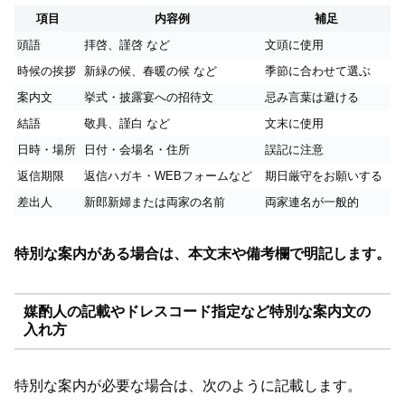
項目
内容例
補足
頭語
拝啓、謹啓 など
文頭に使用
時候の挨拶
新緑の候、春暖の候 など
季節に合わせて選ぶ
案内文
挙式・披露宴への招待文
忌み言葉は避ける
結語
敬具、謹白 など
文末に使用
日時・場所
日付・会場名・住所
誤記に注意
返信期限
返信ハガキ・WEBフォームなど
期日厳守をお願いする
差出人
新郎新婦または両家の名前
両家連名が一般的
特別な案内がある場合は、本文末や備考欄で明記します。
媒酌人の記載やドレスコード指定など特別な案内文の
入れ方
特別な案内が必要な場合は、次のように記載します。