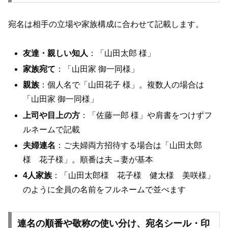
宛名は相手の立場や家族構成に合わせて記載します。
友達・親しい知人
：「山田太郎 様」
家族宛て
：「山田家 御一同様」
親族
：個人名で「山田花子 様」。複数人の場合は
「山田家 御一同様」
上司や目上の方
：「佐藤一郎 様」や肩書をつけずフ
ルネームで記載
夫婦連名
：ご夫婦両方招待する場合は「山田太郎
様 花子様」。順番は夫→妻が基本
4人家族
：「山田太郎様 花子様 健太様 美咲様」
のように全員の名前をフルネームで並べます
連名の順番や敬称の使い分け、宛名シール・印