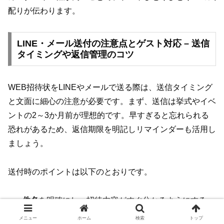
配りが伝わります。
LINE・メール送付の注意点とゲスト対応 – 送信
タイミングや返信管理のコツ
WEB招待状をLINEやメールで送る際は、送信タイミング
と文面に細心の注意が必要です。まず、送信は挙式やイベ
ントの2～3か月前が理想的です。早すぎると忘れられる
恐れがあるため、返信期限を明記しリマインダーも活用し
ましょう。
送付時のポイントは以下のとおりです。
件名
を明確にし、招待内容がすぐ分かるようにする
本文冒頭
に必ず正式な挨拶文を入れる
メニュー
ホーム
検索
トップ