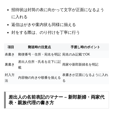
招待状は封筒の表に向かって文字が正面になるよう
に入れる
返信はがきや案内状も同様に揃える
封をする際は、のり付けを丁寧に行う
項目
郵送時の注意点
手渡し時のポイント
表書き
郵便番号・住所・宛名を明記
宛名のみ記載でOK
差出人住所・氏名を左下に記
裏書き
両家や新郎新婦名を明記
載
封入方
表書きが正面になるように入れ
内容物の向きや順番を揃える
法
る
差出人の名前表記のマナー – 新郎新婦・両家代
表・親族代理の書き方