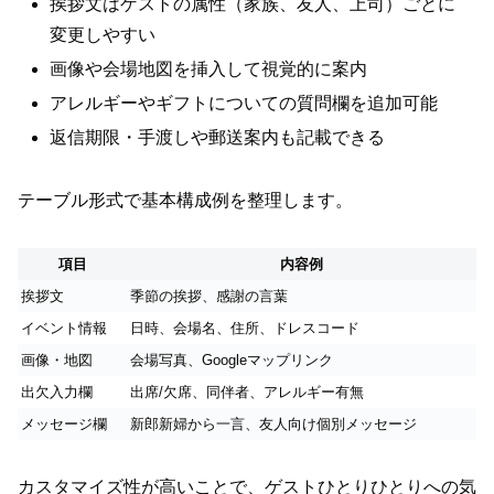
挨拶文はゲストの属性（家族、友人、上司）ごとに
変更しやすい
画像や会場地図を挿入して視覚的に案内
アレルギーやギフトについての質問欄を追加可能
返信期限・手渡しや郵送案内も記載できる
テーブル形式で基本構成例を整理します。
項目
内容例
挨拶文
季節の挨拶、感謝の言葉
イベント情報
日時、会場名、住所、ドレスコード
画像・地図
会場写真、Googleマップリンク
出欠入力欄
出席/欠席、同伴者、アレルギー有無
メッセージ欄
新郎新婦から一言、友人向け個別メッセージ
カスタマイズ性が高いことで、ゲストひとりひとりへの気