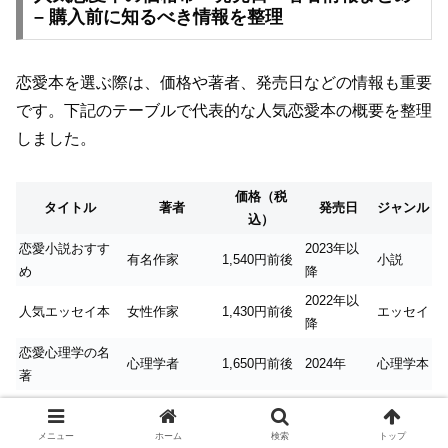
– 購入前に知るべき情報を整理
恋愛本を選ぶ際は、価格や著者、発売日などの情報も重要
です。下記のテーブルで代表的な人気恋愛本の概要を整理
しました。
価格（税
タイトル
著者
発売日
ジャンル
込）
恋愛小説おすす
2023年以
有名作家
1,540円前後
小説
め
降
2022年以
人気エッセイ本
女性作家
1,430円前後
エッセイ
降
恋愛心理学の名
心理学者
1,650円前後
2024年
心理学本
著
自己啓発・モテ
ビジネス書著
2023年以
1,500円前後
自己啓発
本
者
降
メニュー
ホーム
検索
トップ