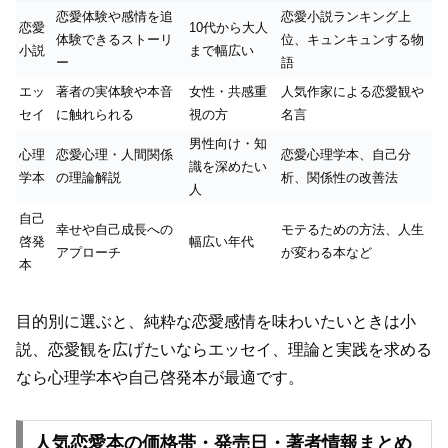
恋愛体験や感情を追
恋愛小説ランキング上
恋愛
10代から大人
体験できるストーリ
位、キュンキュンする物
小説
まで幅広い
ー
語
エッ
著者の実体験や本音
女性・共感重
人気作家による恋愛観や
セイ
に触れられる
視の方
名言
男性向け・知
心理
恋愛心理・人間関係
恋愛心理学本、自己分
識を深めたい
学本
の理論解説
析、関係性の改善法
人
自己
幸せや自己成長への
モテるための方法、人生
啓発
幅広い年代
アプローチ
が変わる本など
本
目的別に選ぶと、純粋な恋愛感情を味わいたいときは小
説、恋愛観を広げたいならエッセイ、理論と実践を求める
なら心理学本や自己啓発本が最適です。
人気恋愛本の価格帯・発売日・著者情報まとめ